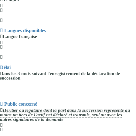
Langues disponibles
Langue
française
Délai
Dans les
3 mois
suivant l'enregistrement de la déclaration de
succession
Public concerné
Héritier
ou
légataire
dont la
part
dans la succession représente
au
moins un tiers de
l'actif net déclaré
et transmis
, seul ou avec les
autres signataires de la demande