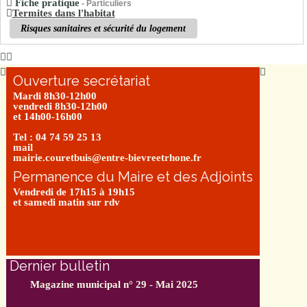
Fiche pratique
- Particuliers
Termites dans l'habitat
Risques sanitaires et sécurité du logement
Ouverture secrétariat
Mardi 8h30-12h00
vendredi 8h30-12h00
et 14h00-16h00
Tel : 04 74 59 25 13
mail
mairie.couretbuis@entre-bievreetrhone.fr
Permanence du Maire et des Adjoints
Vendredi de 17h15 à 19h15
et samedi matin sur rdv
Dernier bulletin
Magazine municipal n° 29 - Mai 2025