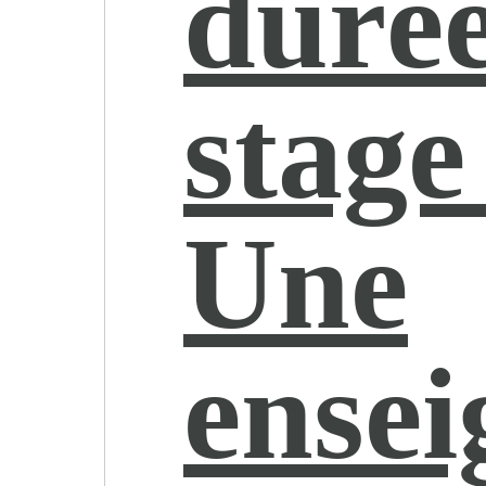
duré
stage
Une
ensei