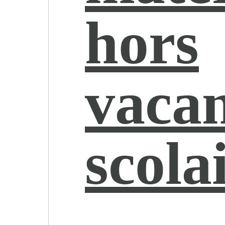
hors
vaca
scola