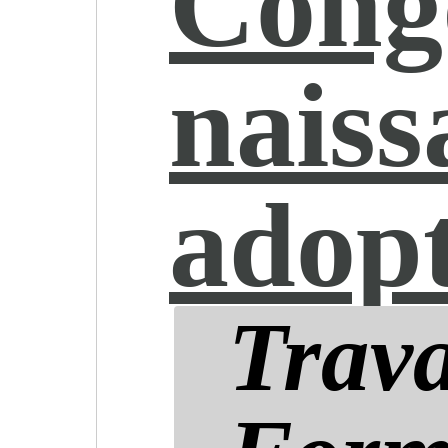
Cong
naiss
adop
Trava