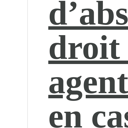
d’abs
droit
agent
en ca