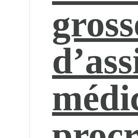
gross
d’ass
médic
procr