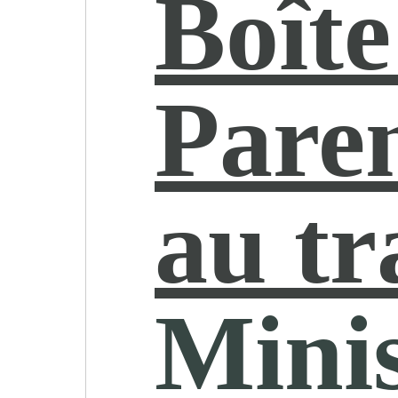
Boîte
Paren
au tr
Minis