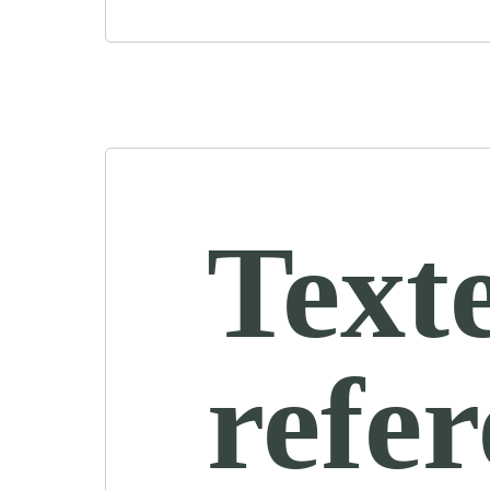
Text
refe