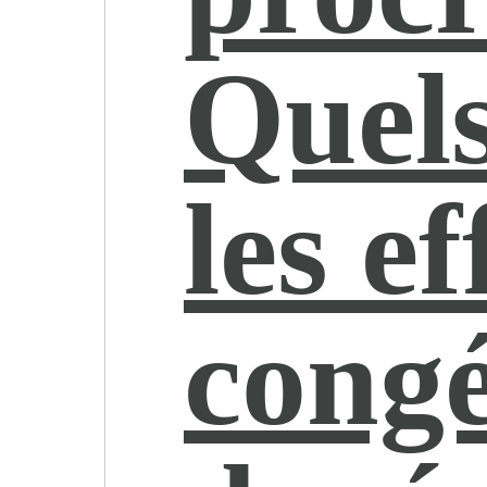
Quels
les ef
congé