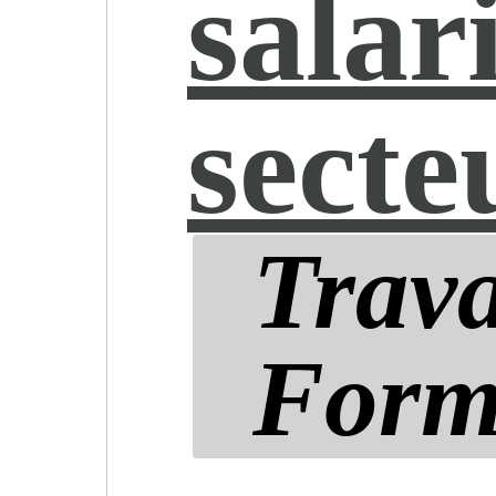
salar
secte
Trava
Form