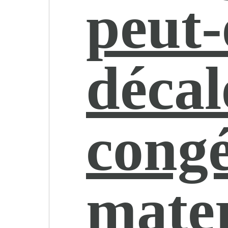
peut-
décal
cong
mater