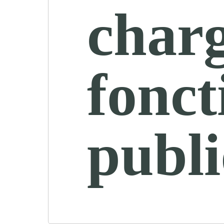
charg
fonct
publ