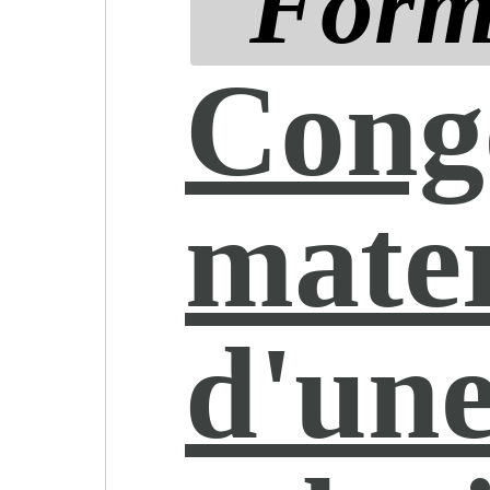
Form
Cong
mater
d'un