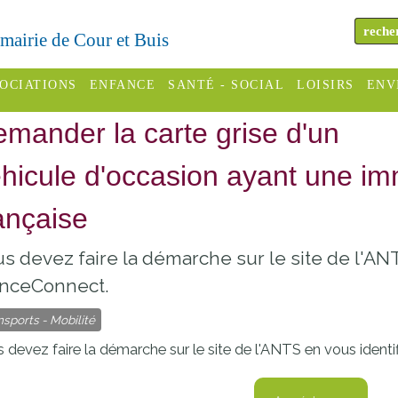
a mairie de Cour et Buis
OCIATIONS
ENFANCE
SANTÉ - SOCIAL
LOISIRS
ENV
mander la carte grise d'un
omité des
Assistantes
Centres
H
Campings
es
maternelles
sociaux
Déc
hicule d'occasion ayant une im
Offices
C Varèze
Relais
ADMR
Re
ançaise
de
assistante
inc
ou des
CCAS
tourisme
maternelle
s devez faire la démarche sur le site de l'ANT
les
S
Conseil
Cinémas
anceConnect.
Pôle petite
émarches
Départemental
enfance
nsports - Mobilité
Piscines
inistratives
Le SSIAD
 devez faire la démarche sur le site de l'
ANTS
en vous identif
Sélection
des Trois
Etablissements
d'activité
Rivières
scolaires