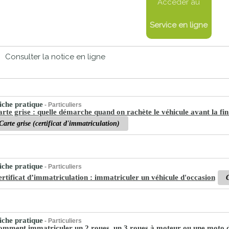
Accéder au
proches de
publics
Cour et
Service en ligne
Buis
Établissements
Consulter la notice en ligne
Visiter,
scolaires
découvrir
privés
et
s'amuser
che pratique
- Particuliers
rte grise : quelle démarche quand on rachète le véhicule avant la fin
Carte grise (certificat d'immatriculation)
che pratique
- Particuliers
rtificat d’immatriculation : immatriculer un véhicule d'occasion
C
che pratique
- Particuliers
mment immatriculer un 2 roues, un 3 roues à moteur ou une moto d