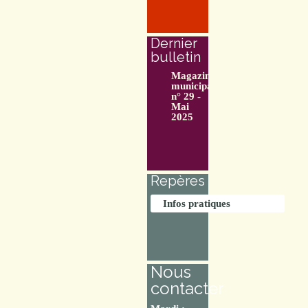
Dernier
bulletin
Magazine
municipal
n° 29 -
Mai
2025
Repères
Infos pratiques
Nous
contacter