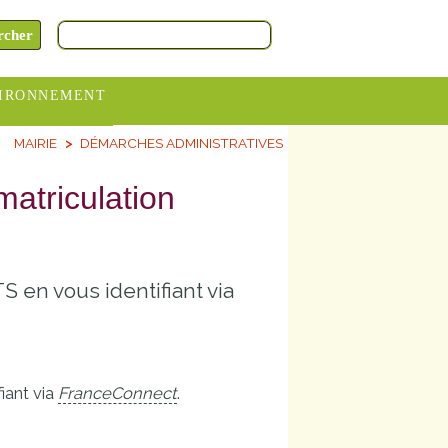
IRONNEMENT
MAIRIE
DÉMARCHES ADMINISTRATIVES
oraires
hèteries
matriculation
devance
itative
S en vous identifiant via
ITCOM
iant via
FranceConnect
.