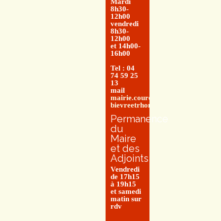
Mardi
8h30-
12h00
vendredi
8h30-
12h00
et 14h00-
16h00
Tel : 04
74 59 25
13
mail
mairie.couretbuis@entre-
bievreetrhone.fr
Permanence
du
Maire
et des
Adjoints
Vendredi
de 17h15
à 19h15
et samedi
matin sur
rdv