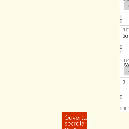
Fi
Qu
Fi
Vé
Ouverture
secrétariat