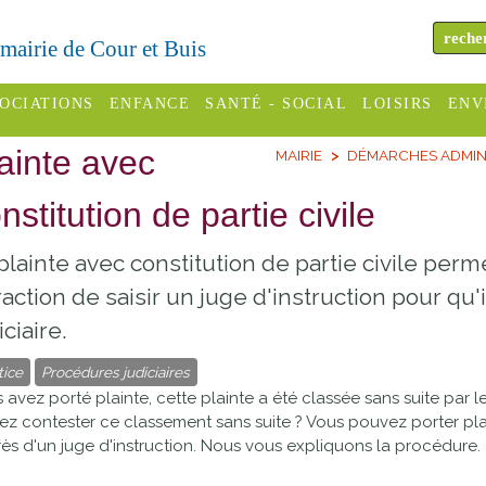
a mairie de Cour et Buis
OCIATIONS
ENFANCE
SANTÉ - SOCIAL
LOISIRS
ENV
ainte avec
MAIRIE
DÉMARCHES ADMIN
omité des
Assistantes
Centres
H
Campings
es
maternelles
sociaux
Déc
nstitution de partie civile
Offices
C Varèze
Relais
ADMR
Re
plainte avec constitution de partie civile perm
de
assistante
inc
ou des
CCAS
raction de saisir un juge d'instruction pour qu
tourisme
maternelle
les
S
iciaire.
Conseil
Cinémas
Pôle petite
émarches
Départemental
tice
Procédures judiciaires
enfance
Piscines
 avez porté plainte, cette plainte a été classée sans suite par 
inistratives
ez contester ce classement sans suite ? Vous pouvez porter plai
Le SSIAD
ès d'un juge d'instruction. Nous vous expliquons la procédure.
Sélection
des Trois
Etablissements
d'activité
Rivières
scolaires