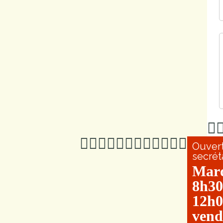
Ouver
secrét
Mar
8h30
12h0
vend