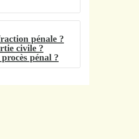
fraction pénale ?
tie civile ?
n procès pénal ?