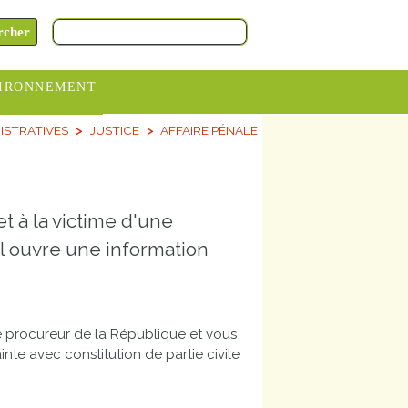
IRONNEMENT
ISTRATIVES
JUSTICE
AFFAIRE PÉNALE
oraires
hèteries
devance
et à la victime d'une
itative
'il ouvre une information
ITCOM
le procureur de la République et vous
nte avec constitution de partie civile