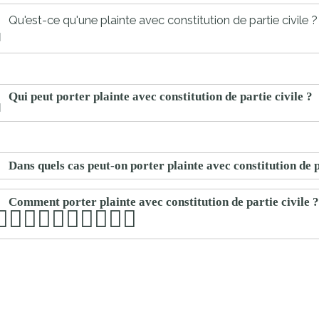
proches de
publics
Qu'est-ce qu'une plainte avec constitution de partie civile ?
Cour et
Buis
Établissements
Visiter,
scolaires
Qui peut porter plainte avec constitution de partie civile ?
découvrir
privés
et
s'amuser
Dans quels cas peut-on porter plainte avec constitution de p
Comment porter plainte avec constitution de partie civile 