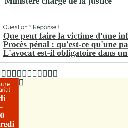
Ministère chargé de la justice
Question ? Réponse !
Que peut faire la victime d'une in
Procès pénal : qu'est-ce qu'une par
L'avocat est-il obligatoire dans u
ture
ariat
di
-
0
redi