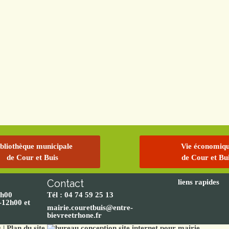
bliothèque municipale
Vie économiq
de Cour et Buis
de Cour et Bu
Contact
liens rapides
2h00
Tél : 04 74 59 25 13
-12h00 et
mairie.couretbuis@entre-
bievreetrhone.fr
s
|
Plan du site
conception site internet pour mairie