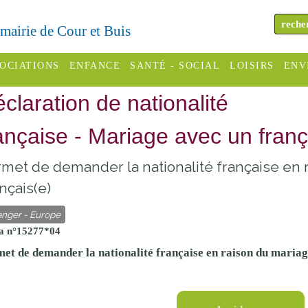
a mairie de Cour et Buis
OCIATIONS
ENFANCE
SANTÉ - SOCIAL
LOISIRS
ENV
claration de nationalité
omité des
Assistantes
Centres
H
Campings
es
maternelles
sociaux
Déc
ançaise - Mariage avec un franç
Offices
C Varèze
Relais
ADMR
Re
met de demander la nationalité française en 
de
assistante
inc
ou des
CCAS
nçais(e)
tourisme
maternelle
les
S
anger - Europe
Conseil
Cinémas
Pôle petite
a n°15277*04
émarches
Départemental
enfance
Piscines
et de demander la nationalité française en raison du mariag
inistratives
Le SSIAD
Sélection
des Trois
Etablissements
d'activité
Rivières
scolaires