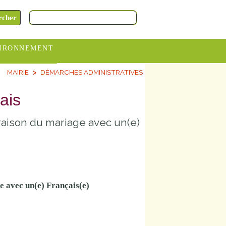
IRONNEMENT
MAIRIE
DÉMARCHES ADMINISTRATIVES
oraires
hèteries
ais
devance
raison du mariage avec un(e)
itative
ITCOM
e avec un(e) Français(e)