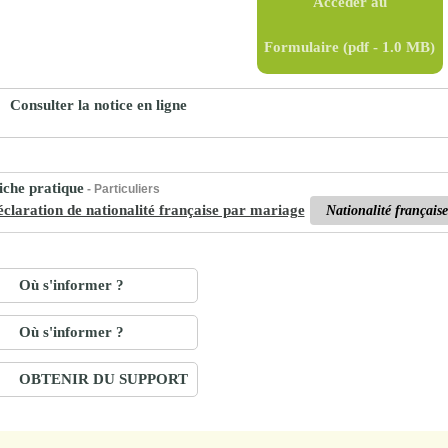
Accéder au
proches de
publics
Cour et
Formulaire
(pdf - 1.0 MB)
Buis
Établissements
Consulter la notice en ligne
Visiter,
scolaires
découvrir
privés
et
che pratique
- Particuliers
s'amuser
claration de nationalité française par mariage
Nationalité français
Où s'informer ?
Où s'informer ?
OBTENIR DU SUPPORT