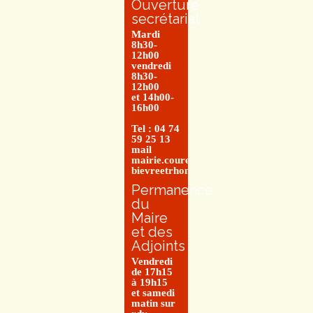
Ouverture
secrétariat
Mardi
8h30-
12h00
vendredi
8h30-
12h00
et 14h00-
16h00
Tel : 04 74
59 25 13
mail
mairie.couretbuis@entre-
bievreetrhone.fr
Permanence
du
Maire
et des
Adjoints
Vendredi
de 17h15
à 19h15
et samedi
matin sur