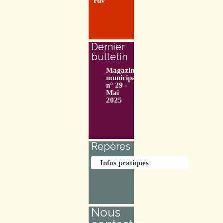
rdv
Dernier
bulletin
Magazine
municipal
n° 29 -
Mai
2025
Repères
Infos pratiques
Nous