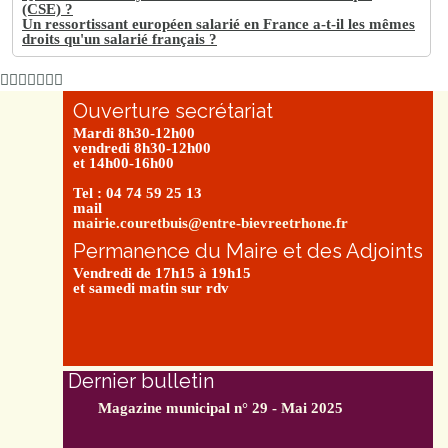
(CSE) ?
Un ressortissant européen salarié en France a-t-il les mêmes
droits qu'un salarié français ?
Ouverture secrétariat
Mardi 8h30-12h00
vendredi 8h30-12h00
et 14h00-16h00
Tel : 04 74 59 25 13
mail
mairie.couretbuis@entre-bievreetrhone.fr
Permanence du Maire et des Adjoints
Vendredi de 17h15 à 19h15
et samedi matin sur rdv
Dernier bulletin
Magazine municipal n° 29 - Mai 2025