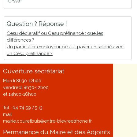
Urssaf
Question ? Réponse !
Cesu déclaratif ou Cesu préfinancé : quelles
différences ?
Un particulier employeur peut-il payer un salarié avec
un Cesu préfinancé ?
Ouverture secrétariat
Mardi 8h30-12h00
vendredi 8h30-12h00
et 14h00-16h00
Tel : 04 74 59 25 13
mail
mairie.couretbuis@entre-bievreetrhone.fr
Permanence du Maire et des Adjoints