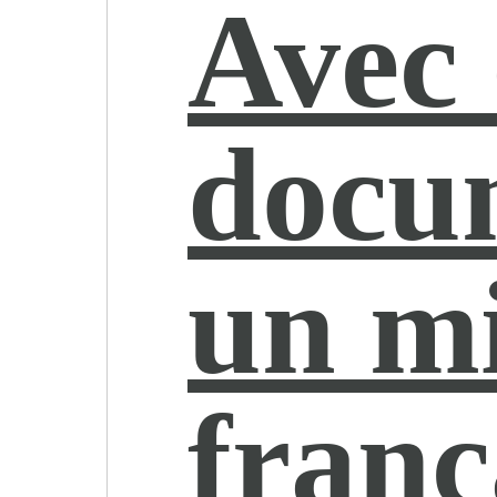
Avec 
docu
un m
franç