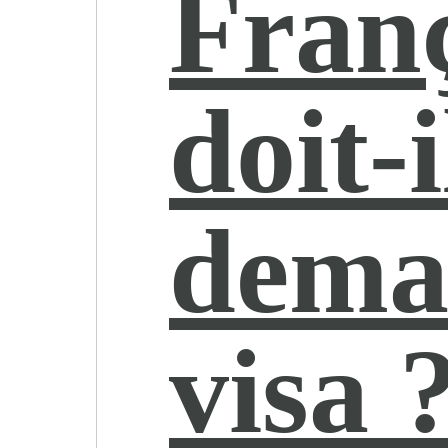
Franç
doit-i
dema
visa 