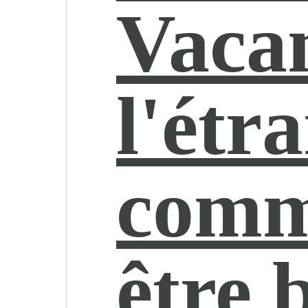
Vaca
l'étr
comm
être 