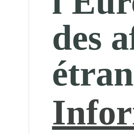
l'Eur
des a
étran
Info