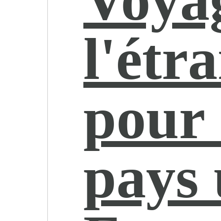
l'étr
pour 
pays