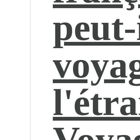
peut-
voyag
l'étr
Voya