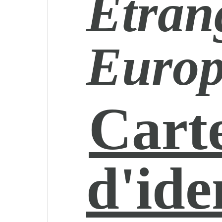
Étran
Euro
Cart
d'ide