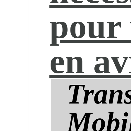
pour
en av
Trans
Mobil