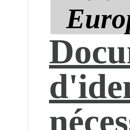
Euro
Docu
d'ide
néces