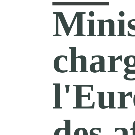
Minis
char
l'Eur
des a