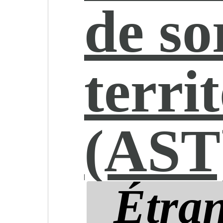
de so
terri
(AST
Étran