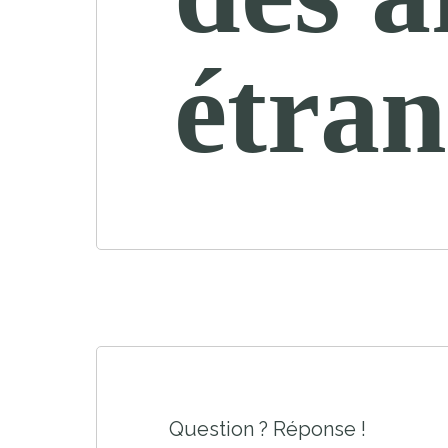
étran
Question ? Réponse !