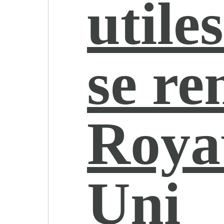
utile
se re
Roya
Uni