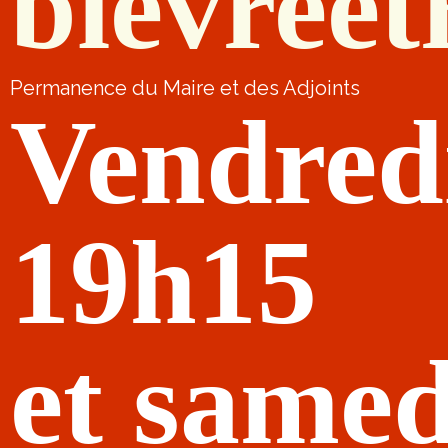
bievreet
Permanence du Maire et des Adjoints
Vendred
19h15
et samed