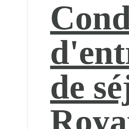
Cond
d'ent
de sé
Roya