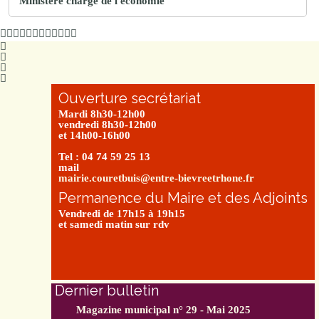
Ministère chargé de l'économie
Ouverture secrétariat
Mardi 8h30-12h00
vendredi 8h30-12h00
et 14h00-16h00
Tel : 04 74 59 25 13
mail
mairie.couretbuis@entre-bievreetrhone.fr
Permanence du Maire et des Adjoints
Vendredi de 17h15 à 19h15
et samedi matin sur rdv
Dernier bulletin
Magazine municipal n° 29 - Mai 2025