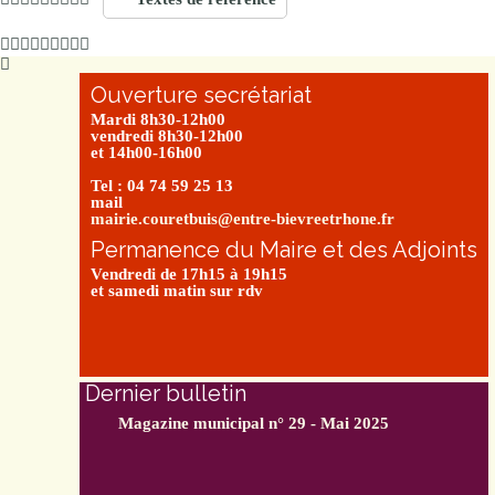
Ouverture secrétariat
Mardi 8h30-12h00
vendredi 8h30-12h00
et 14h00-16h00
Tel : 04 74 59 25 13
mail
mairie.couretbuis@entre-bievreetrhone.fr
Permanence du Maire et des Adjoints
Vendredi de 17h15 à 19h15
et samedi matin sur rdv
Dernier bulletin
Magazine municipal n° 29 - Mai 2025