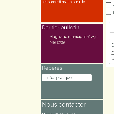
et samedi matin sur rdv
Marchés
publics
Dernier bulletin
Réglementation
Magazine municipal n° 29 -
Démarches
Mai 2025
Q
administratives
E
U
Entre Bièvre et
Repères
Rhône
Infos pratiques
Médiathèque
municipale ABC
Nous contacter