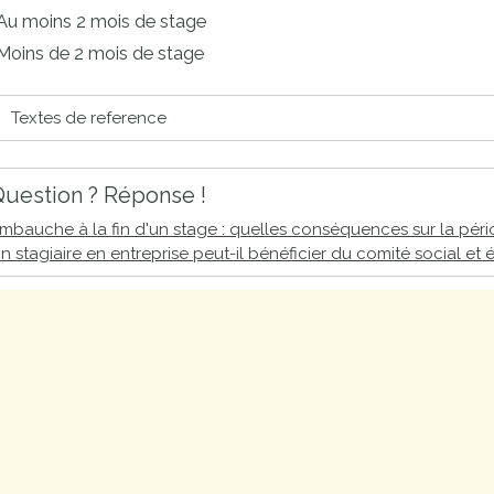
proches de
Au moins 2 mois de stage
publics
Cour et
Moins de 2 mois de stage
Buis
Établissements
Textes de reference
Visiter,
scolaires
découvrir
privés
et
uestion ? Réponse !
s'amuser
mbauche à la fin d'un stage : quelles conséquences sur la péri
n stagiaire en entreprise peut-il bénéficier du comité social e