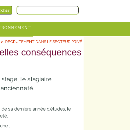
IRONNEMENT
RECRUTEMENT DANS LE SECTEUR PRIVÉ
oraires
uelles conséquences
hèteries
devance
itative
stage, le stagiaire
ITCOM
'ancienneté.
s de sa dernière année d'études, le
eté.
che :