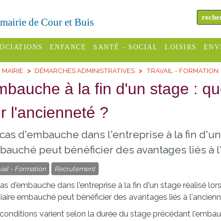
a mairie de Cour et Buis
OCIATIONS
ENFANCE
SANTÉ - SOCIAL
LOISIRS
ENV
MAIRIE
DÉMARCHES ADMINISTRATIVES
TRAVAIL - FORMATION
omité des
Assistantes
Centres
H
Campings
bauche à la fin d'un stage : q
es
maternelles
sociaux
Déc
Offices
r l'ancienneté ?
C Varèze
Relais
ADMR
Re
de
assistante
inc
ou des
CCAS
cas d'embauche dans l'entreprise à la fin d'un 
tourisme
maternelle
les
S
auché peut bénéficier des avantages liés à l
Conseil
Cinémas
Pôle petite
émarches
Départemental
vail - Formation
Recrutement
enfance
Piscines
inistratives
as d'embauche dans l'entreprise à la fin d'un stage réalisé lor
Le SSIAD
iaire embauché peut bénéficier des avantages liés à l'ancienn
Sélection
des Trois
Etablissements
conditions varient selon la durée du stage précédant l'embau
d'activité
Rivières
scolaires