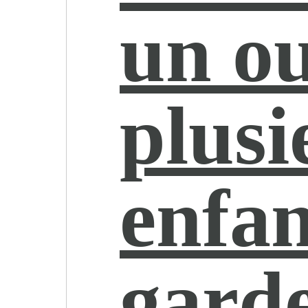
un o
plusi
enfan
gard