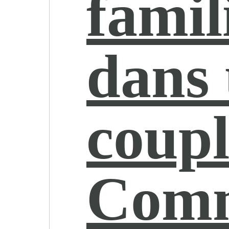
famil
dans
coupl
Com