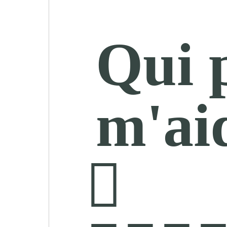
Qui 
m'ai