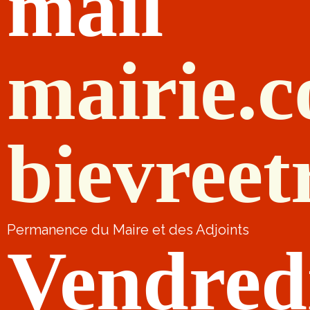
mail
mairie.
bievreet
Permanence du Maire et des Adjoints
Vendred