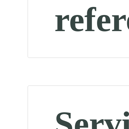
refe
Servi