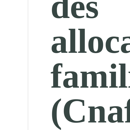
des
alloc
famil
(Cna