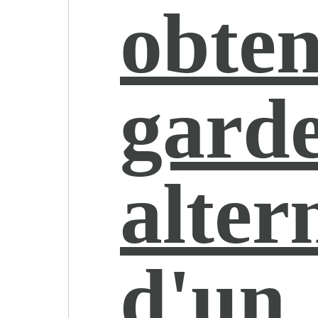
obten
gard
alter
d'un