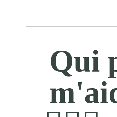
Qui 
m'ai