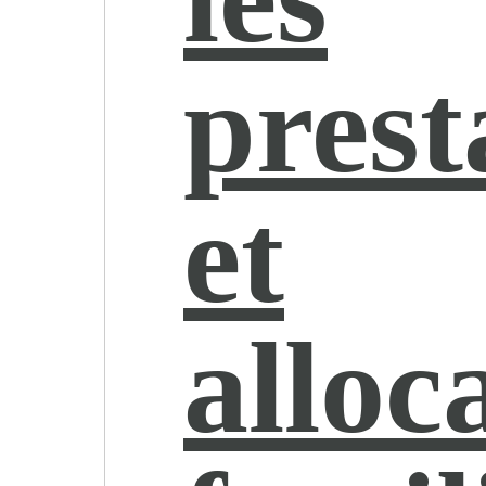
prest
et
alloc