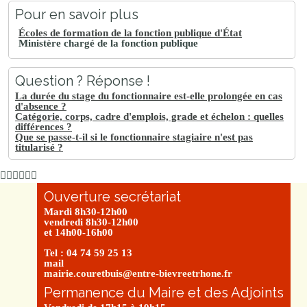
Pour en savoir plus
Écoles de formation de la fonction publique d'État
Ministère chargé de la fonction publique
Question ? Réponse !
La durée du stage du fonctionnaire est-elle prolongée en cas
d'absence ?
Catégorie, corps, cadre d'emplois, grade et échelon : quelles
différences ?
Que se passe-t-il si le fonctionnaire stagiaire n'est pas
titularisé ?
Ouverture secrétariat
Mardi 8h30-12h00
vendredi 8h30-12h00
et 14h00-16h00
Tel : 04 74 59 25 13
mail
mairie.couretbuis@entre-bievreetrhone.fr
Permanence du Maire et des Adjoints