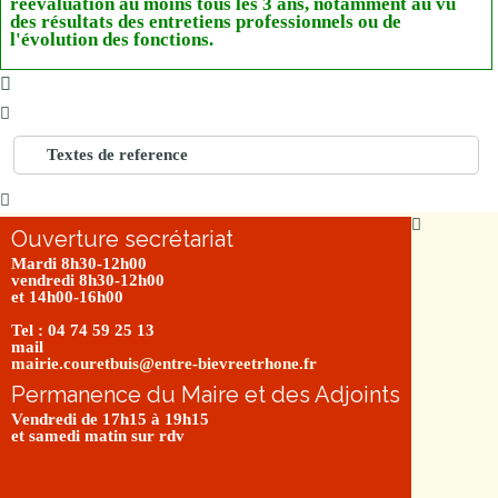
réévaluation au moins tous les 3 ans, notamment au vu
des résultats des entretiens professionnels ou de
l'évolution des fonctions.
Textes de reference
Ouverture secrétariat
Mardi 8h30-12h00
vendredi 8h30-12h00
et 14h00-16h00
Tel : 04 74 59 25 13
mail
mairie.couretbuis@entre-bievreetrhone.fr
Permanence du Maire et des Adjoints
Vendredi de 17h15 à 19h15
et samedi matin sur rdv