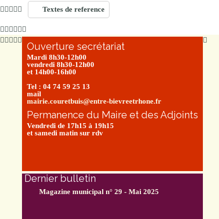
Textes de reference
Ouverture secrétariat
Mardi 8h30-12h00
vendredi 8h30-12h00
et 14h00-16h00
Tel : 04 74 59 25 13
mail
mairie.couretbuis@entre-bievreetrhone.fr
Permanence du Maire et des Adjoints
Vendredi de 17h15 à 19h15
et samedi matin sur rdv
Dernier bulletin
Magazine municipal n° 29 - Mai 2025