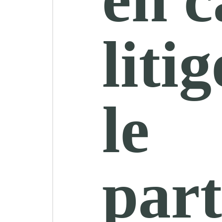
liti
le
part