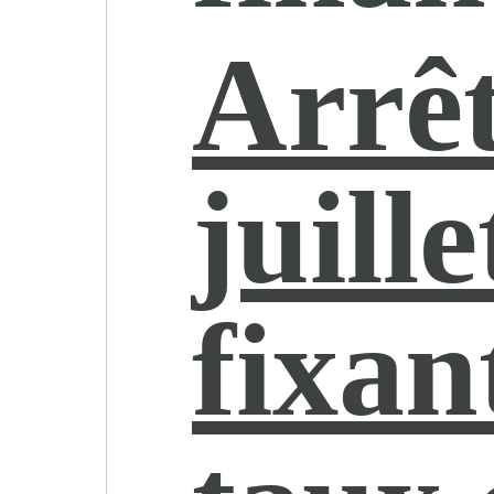
Arrêt
juill
fixan