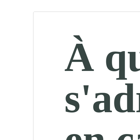
À q
s'ad
en c