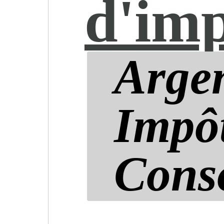
d'imp
Argen
Impôt
Cons