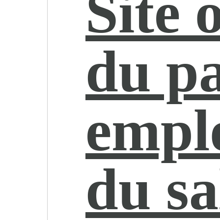
Site o
du pa
empl
du sa