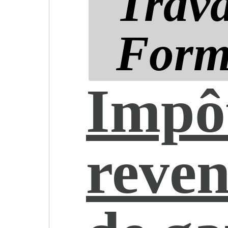
Trava
Form
Impôt
reven