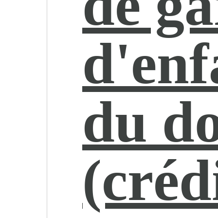
de ga
d'enf
du do
(créd