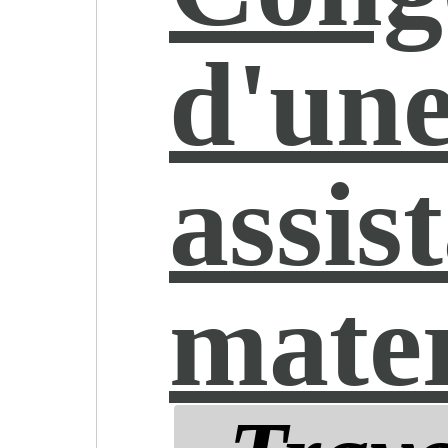
d'un
assis
mater