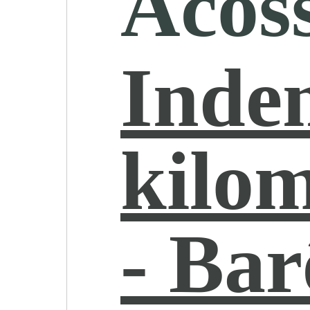
Acos
Inde
kilom
- Ba