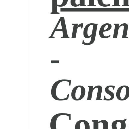
Argen
-
Cons
Cong