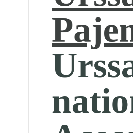
Paje
Urssa
natio