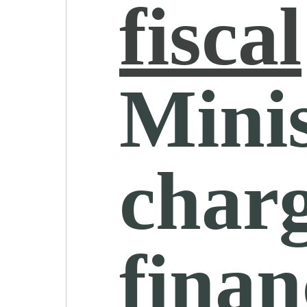
fiscal
Minis
charg
finan