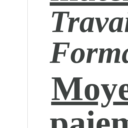
Travai
Forma
Moye
paie