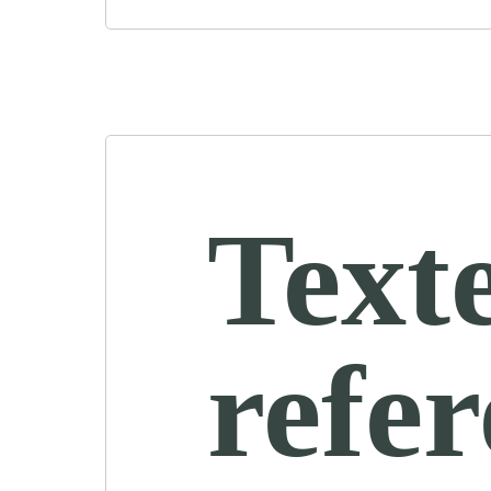
Text
refe