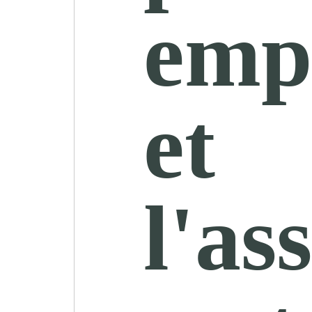
emp
et
l'as