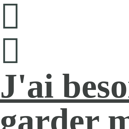
J'ai beso
garder m