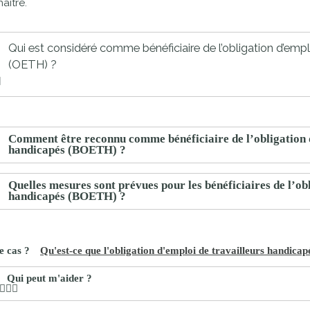
aître.
proches de
publics
Cour et
Qui est considéré comme bénéficiaire de l’obligation d’empl
Buis
(OETH) ?
Établissements
Visiter,
scolaires
découvrir
privés
et
s'amuser
Comment être reconnu comme bénéficiaire de l’obligation d
handicapés (BOETH) ?
Quelles mesures sont prévues pour les bénéficiaires de l’ob
handicapés (BOETH) ?
Qu'est-ce que l'obligation d'emploi de travailleurs handicap
Qui peut m'aider ?