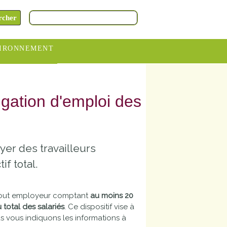
IRONNEMENT
oraires
hèteries
ligation d'emploi des
devance
itative
yer des travailleurs
ITCOM
f total.
à tout employeur comptant
au moins 20
 total des salariés
. Ce dispositif vise à
us vous indiquons les informations à