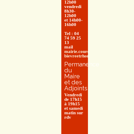
12h00
vendredi
8h30-
12h00
et 14h00-
16h00
Tel : 04
74 59 25
13
mail
mairie.couretbuis@entre-
bievreetrhone.fr
Permanence
du
Maire
et des
Adjoints
Vendredi
de 17h15
à 19h15
et samedi
matin sur
rdv