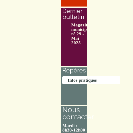
Dernier
bulletin
Magazine
municipal
n° 29 -
Mai
2025
Repères
Infos pratiques
Nous
contacter
Mardi :
8h30-12h00