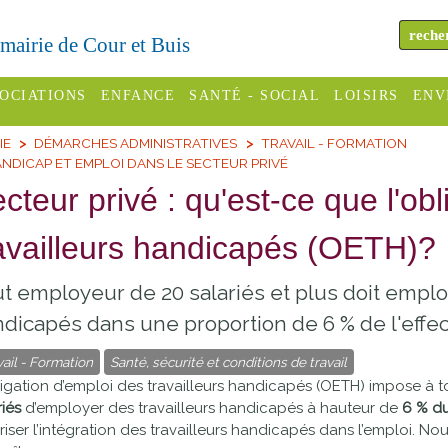
a mairie de Cour et Buis
OCIATIONS
ENFANCE
SANTÉ - SOCIAL
LOISIRS
ENV
IE
DÉMARCHES ADMINISTRATIVES
TRAVAIL - FORMATION
omité des
Assistantes
Centres
H
NDICAP ET EMPLOI DANS LE SECTEUR PRIVÉ
Campings
es
maternelles
sociaux
Déc
cteur privé : qu'est-ce que l'ob
Offices
C Varèze
Relais
ADMR
Re
availleurs handicapés (OETH)?
de
assistante
inc
ou des
CCAS
tourisme
maternelle
t employeur de 20 salariés et plus doit emplo
les
S
Conseil
Cinémas
dicapés dans une proportion de 6 % de l'effecti
Pôle petite
émarches
Départemental
enfance
vail - Formation
Santé, sécurité et conditions de travail
Piscines
inistratives
ligation d’emploi des travailleurs handicapés (OETH) impose 
Le SSIAD
riés
d’employer des travailleurs handicapés à hauteur de
6 %
du
Sélection
des Trois
Etablissements
riser l’intégration des travailleurs handicapés dans l’emploi. No
d'activité
Rivières
scolaires