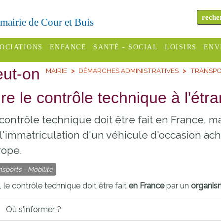
a mairie de Cour et Buis
OCIATIONS
ENFANCE
SANTÉ - SOCIAL
LOISIRS
ENV
eut-on
MAIRIE
DÉMARCHES ADMINISTRATIVES
TRANSPOR
omité des
Assistantes
Centres
H
Campings
es
maternelles
sociaux
Déc
ire le contrôle technique à l'étr
Offices
C Varèze
Relais
ADMR
Re
contrôle technique doit être fait en France, mai
de
assistante
inc
ou des
CCAS
l'immatriculation d'un véhicule d'occasion ac
tourisme
maternelle
les
S
rope.
Conseil
Cinémas
Pôle petite
émarches
Départemental
nsports - Mobilité
enfance
Piscines
inistratives
 le contrôle technique doit être fait
en France
par un
organis
Le SSIAD
Sélection
des Trois
Etablissements
Où s'informer ?
d'activité
Rivières
scolaires