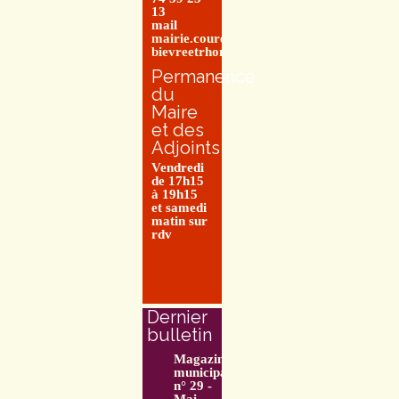
13
mail
mairie.couretbuis@entre-
bievreetrhone.fr
Permanence
du
Maire
et des
Adjoints
Vendredi
de 17h15
à 19h15
et samedi
matin sur
rdv
Dernier
bulletin
Magazine
municipal
n° 29 -
Mai