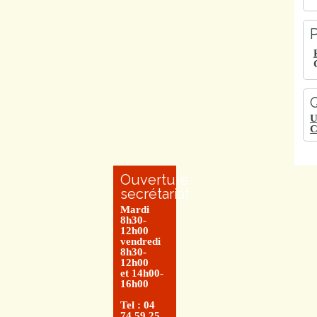
P
Q
U
C
Ouverture
secrétariat
Mardi
8h30-
12h00
vendredi
8h30-
12h00
et 14h00-
16h00
Tel : 04
74 59 25