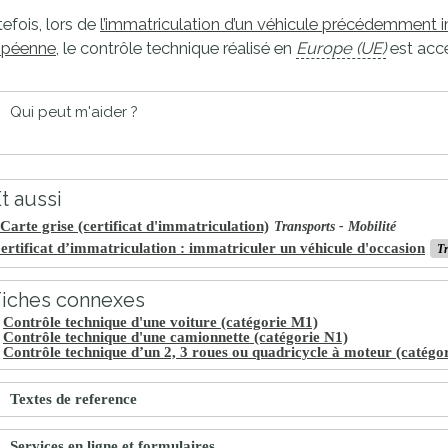
proches de
efois, lors de
l’immatriculation d’un véhicule précédemment 
publics
Cour et
opéenne,
le contrôle technique réalisé en
Europe (UE)
est acc
Buis
Établissements
Qui peut m'aider ?
Visiter,
scolaires
découvrir
privés
et
t aussi
s'amuser
Carte grise (certificat d'immatriculation)
Transports - Mobilité
ertificat d’immatriculation : immatriculer un véhicule d'occasion
Tr
Fiches connexes
Contrôle technique d'une voiture (catégorie M1)
Contrôle technique d'une camionnette (catégorie N1)
Contrôle technique d’un 2, 3 roues ou quadricycle à moteur (catégor
Textes de reference
Services en ligne et formulaires