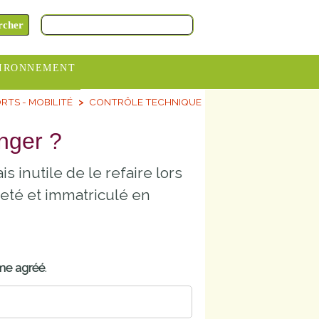
IRONNEMENT
TS - MOBILITÉ
CONTRÔLE TECHNIQUE
oraires
hèteries
anger ?
devance
s inutile de le refaire lors
itative
heté et immatriculé en
ITCOM
me agréé
.