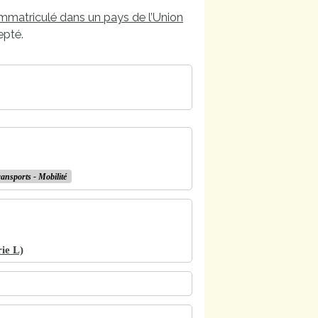
immatriculé dans un pays de l’Union
epté.
ansports - Mobilité
ie L)