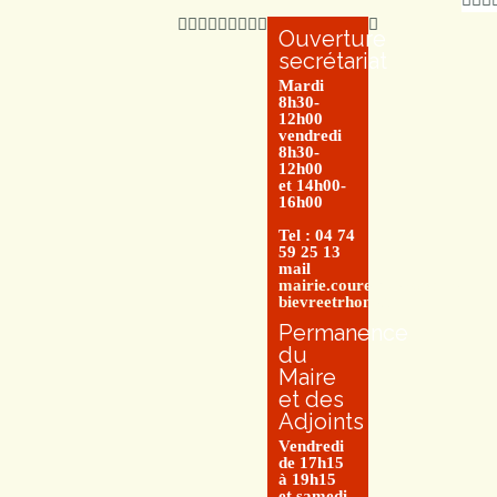
Ouverture
secrétariat
Mardi
8h30-
12h00
vendredi
8h30-
12h00
et 14h00-
16h00
Tel : 04 74
59 25 13
mail
mairie.couretbuis@entre-
bievreetrhone.fr
Permanence
du
Maire
et des
Adjoints
Vendredi
de 17h15
à 19h15
et samedi