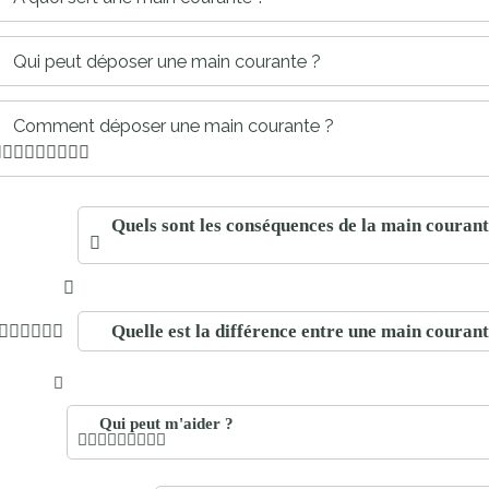
proches de
publics
Cour et
Qui peut déposer une main courante ?
Buis
Établissements
Comment déposer une main courante ?
Visiter,
scolaires
découvrir
privés
et
s'amuser
Quels sont les conséquences de la main courant
Quelle est la différence entre une main courant
Qui peut m'aider ?