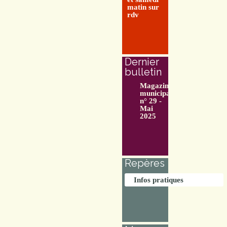
matin sur
rdv
Dernier
bulletin
Magazine
municipal
n° 29 -
Mai
2025
Repères
Infos pratiques