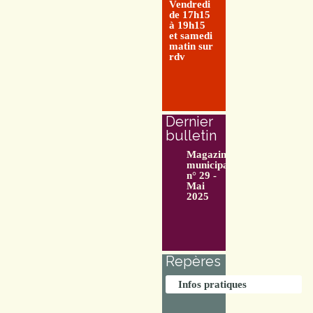
Vendredi
de 17h15
à 19h15
et samedi
matin sur
rdv
Dernier
bulletin
Magazine
municipal
n° 29 -
Mai
2025
Repères
Infos pratiques