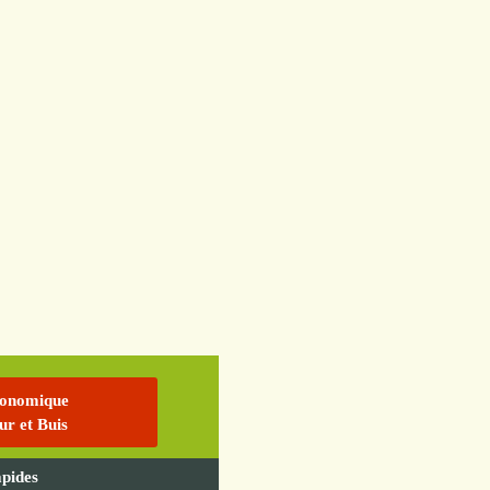
conomique
ur et Buis
apides