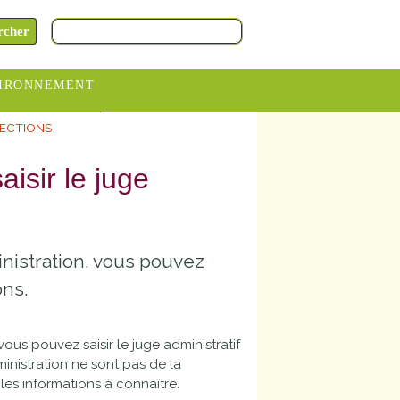
IRONNEMENT
LECTIONS
oraires
hèteries
isir le juge
devance
itative
inistration, vous pouvez
ITCOM
ons.
vous pouvez saisir le juge administratif
dministration ne sont pas de la
les informations à connaître.