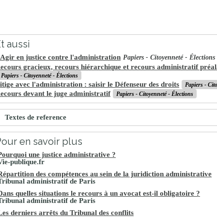
t aussi
Agir en justice contre l'administration
Papiers - Citoyenneté - Élections
ecours gracieux, recours hiérarchique et recours administratif préal
Papiers - Citoyenneté - Élections
itige avec l'administration : saisir le Défenseur des droits
Papiers - Cit
ecours devant le juge administratif
Papiers - Citoyenneté - Élections
Textes de reference
our en savoir plus
Pourquoi une justice administrative ?
Vie-publique.fr
Répartition des compétences au sein de la juridiction administrative
Tribunal administratif de Paris
Dans quelles situations le recours à un avocat est-il obligatoire ?
Tribunal administratif de Paris
Les derniers arrêts du Tribunal des conflits