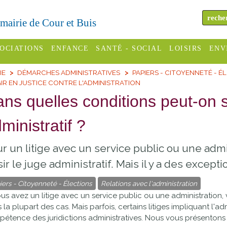
a mairie de Cour et Buis
OCIATIONS
ENFANCE
SANTÉ - SOCIAL
LOISIRS
ENV
IE
DÉMARCHES ADMINISTRATIVES
PAPIERS - CITOYENNETÉ - É
omité des
Assistantes
Centres
H
IR EN JUSTICE CONTRE L'ADMINISTRATION
Campings
es
maternelles
sociaux
Déc
ns quelles conditions peut-on sa
Offices
C Varèze
Relais
ADMR
Re
ministratif ?
de
assistante
inc
ou des
CCAS
tourisme
maternelle
r un litige avec un service public ou une adm
les
S
Conseil
Cinémas
sir le juge administratif. Mais il y a des excepti
Pôle petite
émarches
Départemental
enfance
iers - Citoyenneté - Élections
Relations avec l'administration
Piscines
inistratives
ous avez un litige avec un service public ou une administration, 
Le SSIAD
 la plupart des cas. Mais parfois, certains litiges impliquant l'a
Sélection
des Trois
Etablissements
étence des juridictions administratives. Nous vous présentons 
d'activité
Rivières
scolaires