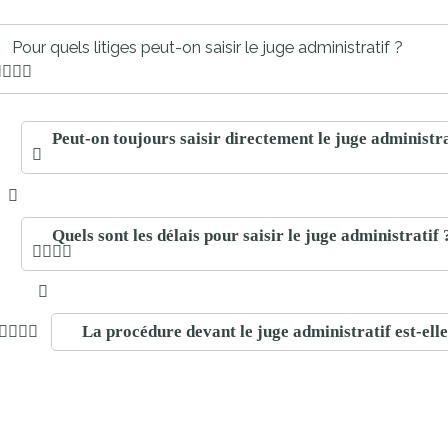
proches de
publics
Cour et
Pour quels litiges peut-on saisir le juge administratif ?
Buis
Établissements
Visiter,
scolaires
Peut-on toujours saisir directement le juge administrat
découvrir
privés
et
s'amuser
Quels sont les délais pour saisir le juge administratif 
La procédure devant le juge administratif est-ell