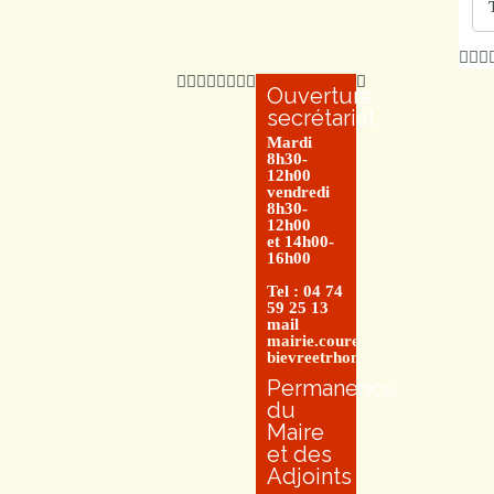
Ouverture
secrétariat
Mardi
8h30-
12h00
vendredi
8h30-
12h00
et 14h00-
16h00
Tel : 04 74
59 25 13
mail
mairie.couretbuis@entre-
bievreetrhone.fr
Permanence
du
Maire
et des
Adjoints