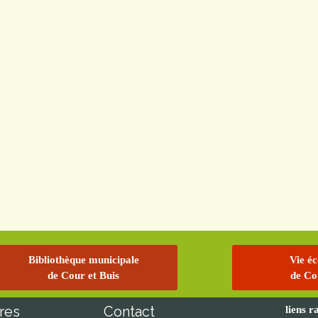
Bibliothèque municipale
Vie é
de Cour et Buis
de Co
res
Contact
liens r