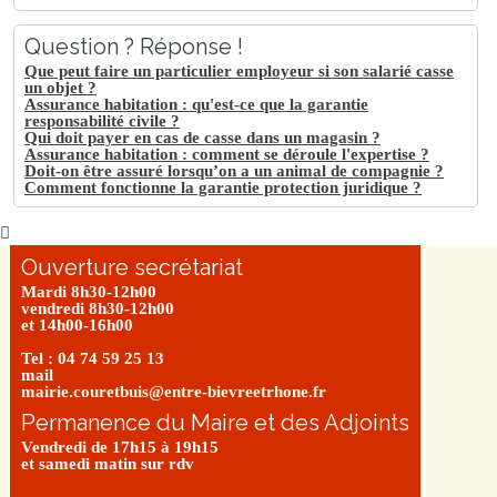
Question ? Réponse !
Que peut faire un particulier employeur si son salarié casse
un objet ?
Assurance habitation : qu'est-ce que la garantie
responsabilité civile ?
Qui doit payer en cas de casse dans un magasin ?
Assurance habitation : comment se déroule l'expertise ?
Doit-on être assuré lorsqu’on a un animal de compagnie ?
Comment fonctionne la garantie protection juridique ?
Ouverture secrétariat
Mardi 8h30-12h00
vendredi 8h30-12h00
et 14h00-16h00
Tel : 04 74 59 25 13
mail
mairie.couretbuis@entre-bievreetrhone.fr
Permanence du Maire et des Adjoints
Vendredi de 17h15 à 19h15
et samedi matin sur rdv