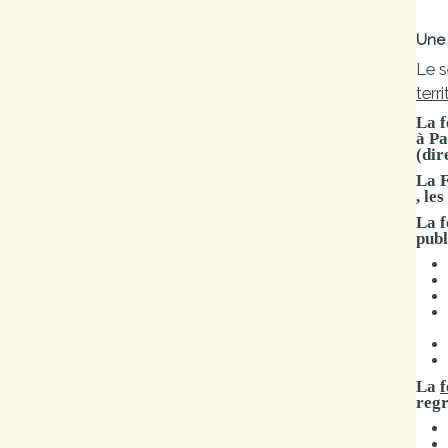
Marchés
Une 
publics
Le s
terr
Réglementation
La f
à Pa
(dir
Démarches
La 
administratives
, les
La
f
publ
Entre Bièvre et
Rhône
Médiathèque
municipale ABC
La
f
regr