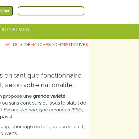
IRONNEMENT
MAIRIE
DÉMARCHES ADMINISTRATIVES
oraires
hèteries
devance
s en tant que fonctionnaire
itative
 selon votre nationalité.
ITCOM
ion propose une
grande variété
s ou sans concours ou sous le
statut de
l'
Espace économique européen (EEE)
,
pays).
icap, chômage de longue durée, etc.),
ouverts.