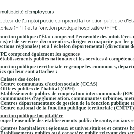
proches de
publics
multiplicité d'employeurs
Cour et
ecteur de l'emploi public comprend la
fonction publique d'Éta
Buis
itoriale (FPT) et la fonction publique hospitalière (FPH)
Établissements
.
Visiter,
scolaires
onction publique d'État
comprend l’ensemble des
ministères
c
ris) et de services déconcentrés, dirigés en majorité par les p
découvrir
privés
ections régionales) et à l'échelon départemental (directions 
et
FPE comprend également les
agences
établissements publics nationaux
et les
services à compétence
s'amuser
onction publique territoriale
regroupe les
communes, départ
ics qui leur sont attachés
:
Caisses des écoles
Centre communaux d'action sociale (CCAS)
Offices publics de l'habitat (OPH)
Etablissements publics de coopération intercommunale (EP
communautés d'agglomération, communautés urbaines, métr
Centres départementaux de gestion de la fonction publique 
Centre national de la fonction publique territoriale (CNFPT)
onction publique hospitalière
oupe l'ensemble des
établissements public de santé, sociaux 
Centres hospitaliers régionaux et universitaires et centres h
Établissements publics ou à caractère public relevant des se