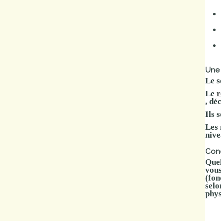
Une 
Le s
Le
r
, dé
Ils 
Les 
nive
Cond
Quel
vous
(fon
selo
phys