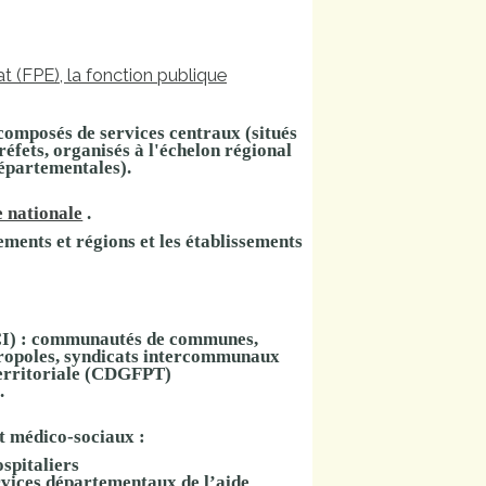
t (FPE), la fonction publique
omposés de services centraux (situés
réfets, organisés à l'échelon régional
départementales).
 nationale
.
ements
et
régions
et les
établissements
CI) : communautés de communes,
opoles, syndicats intercommunaux
territoriale (CDGFPT)
.
et médico-sociaux
:
ospitaliers
rvices départementaux de l’aide