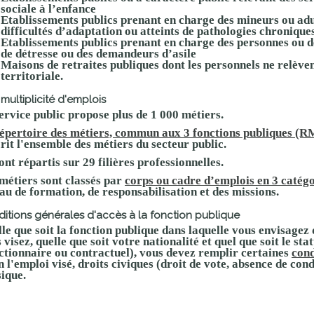
sociale à l’enfance
Etablissements publics prenant en charge des mineurs ou adu
difficultés d’adaptation ou atteints de pathologies chronique
Etablissements publics prenant en charge des personnes ou des
de détresse ou des demandeurs d’asile
Maisons de retraites publiques dont les personnels ne relèven
territoriale.
multiplicité d'emplois
ervice public propose
plus de 1 000 métiers
.
épertoire des métiers, commun aux 3 fonctions publiques (
crit l'ensemble des métiers du secteur public.
sont répartis sur 29 filières professionnelles.
métiers sont classés par
corps ou cadre d’emplois en 3 catég
au de formation, de responsabilisation et des missions.
itions générales d'accès à la fonction publique
le que soit la fonction publique dans laquelle vous envisagez d
 visez, quelle que soit votre nationalité et quel que soit le s
ctionnaire ou contractuel),
vous devez remplir certaines
cond
n l'emploi visé, droits civiques (droit de vote, absence de con
ique.