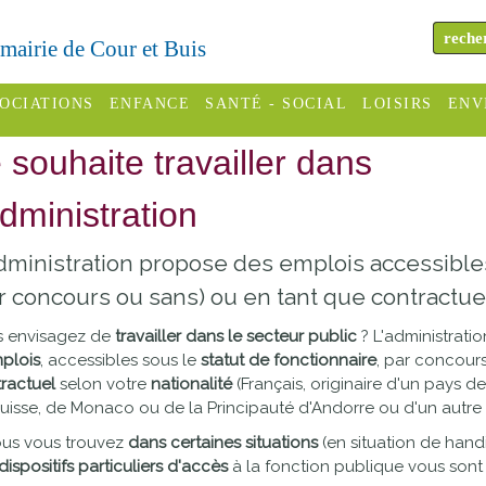
a mairie de Cour et Buis
OCIATIONS
ENFANCE
SANTÉ - SOCIAL
LOISIRS
ENV
 souhaite travailler dans
omité des
Assistantes
Centres
H
Campings
es
maternelles
sociaux
Déc
administration
Offices
C Varèze
Relais
ADMR
Re
dministration propose des emplois accessible
de
assistante
inc
ou des
CCAS
r concours ou sans) ou en tant que contractuel,
tourisme
maternelle
les
S
s envisagez de
travailler dans le secteur public
? L'administrat
Conseil
Cinémas
Pôle petite
plois
, accessibles sous le
statut de fonctionnaire
, par concour
émarches
Départemental
enfance
ractuel
selon votre
nationalité
(Français, originaire d'un pays de 
Piscines
inistratives
uisse, de Monaco ou de la Principauté d'Andorre ou d'un autre 
Le SSIAD
ous vous trouvez
dans certaines situations
(en situation de hand
Sélection
des Trois
Etablissements
dispositifs particuliers d'accès
à la fonction publique vous sont 
d'activité
Rivières
scolaires