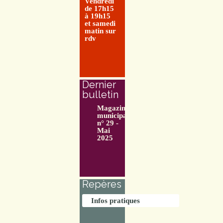
Vendredi
de 17h15
à 19h15
et samedi
matin sur
rdv
Dernier
bulletin
Magazine
municipal
n° 29 -
Mai
2025
Repères
Infos pratiques