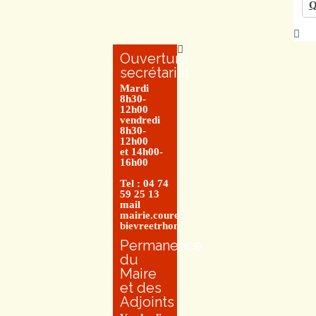
Q
Ouverture
secrétariat
Mardi
8h30-
12h00
vendredi
8h30-
12h00
et 14h00-
16h00
Tel : 04 74
59 25 13
mail
mairie.couretbuis@entre-
bievreetrhone.fr
Permanence
du
Maire
et des
Adjoints