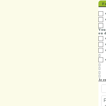
F
Vou
ou 
Je r
P