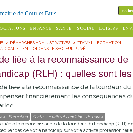
a mairie de Cour et Buis
OCIATIONS
ENFANCE
SANTÉ - SOCIAL
LOISIRS
ENV
IE
DÉMARCHES ADMINISTRATIVES
TRAVAIL - FORMATION
omité des
Assistantes
Centres
H
NDICAP ET EMPLOI DANS LE SECTEUR PRIVÉ
Campings
es
maternelles
sociaux
Déc
de liée à la reconnaissance de 
Offices
C Varèze
Relais
ADMR
Re
ndicap (RLH) : quelles sont les
de
assistante
inc
ou des
CCAS
tourisme
maternelle
ide liée à la reconnaissance de la lourdeur d
les
S
Conseil
Cinémas
penser financièrement les conséquences du h
Pôle petite
émarches
Départemental
enfance
ariée.
Piscines
inistratives
Le SSIAD
vail - Formation
Santé, sécurité et conditions de travail
Sélection
des Trois
de liée à la reconnaissance de la lourdeur du handicap (RLH) 
Etablissements
d'activité
équences de votre handicap sur votre activité professionnelle.
Rivières
scolaires