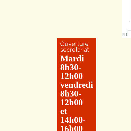
Ouverture
secrétariat
Mardi
8h30-
12h00
vendredi
8h30-
12h00
et
14h00-
16h00