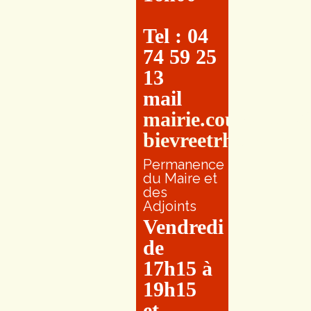
Tel : 04
74 59 25
13
mail
mairie.couretbuis
bievreetrhone.fr
Permanence
du Maire et
des
Adjoints
Vendredi
de
17h15 à
19h15
et