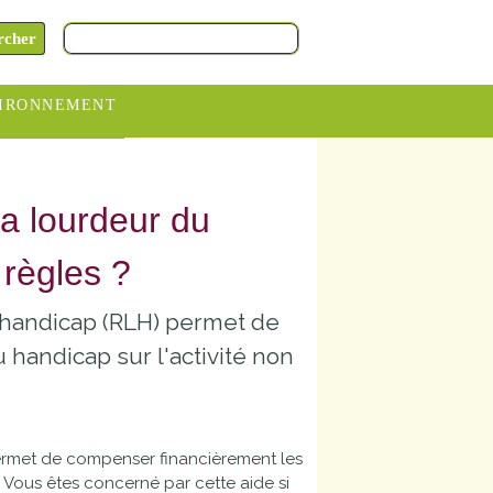
IRONNEMENT
oraires
hèteries
la lourdeur du
devance
 règles ?
itative
u handicap (RLH) permet de
ITCOM
andicap sur l'activité non
permet de compenser financièrement les
 Vous êtes concerné par cette aide si