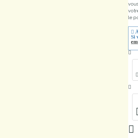
vou
Marchés
votr
publics
le p
À
Réglementation
Si 
em
Démarches
administratives
Entre Bièvre et
Rhône
Médiathèque
municipale ABC