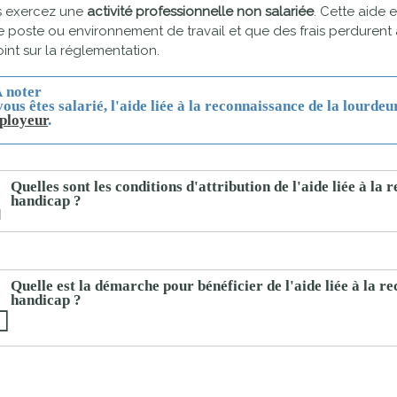
s exercez une
activité professionnelle non salariée
. Cette aide
proches de
publics
e poste ou environnement de travail et que des frais perduren
Cour et
oint sur la réglementation.
Buis
Établissements
 noter
Visiter,
vous êtes salarié
, l'aide liée à la reconnaissance de la lourde
scolaires
ployeur
.
découvrir
privés
et
s'amuser
Quelles sont les conditions d'attribution de l'aide liée à la
handicap ?
Quelle est la démarche pour bénéficier de l'aide liée à la r
handicap ?