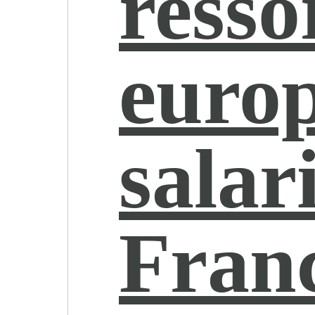
resso
euro
salar
Franc