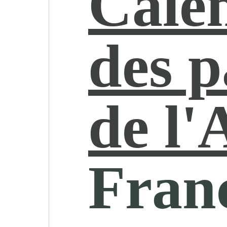
Cale
des 
de l
Fran