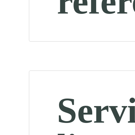
refe
Servi