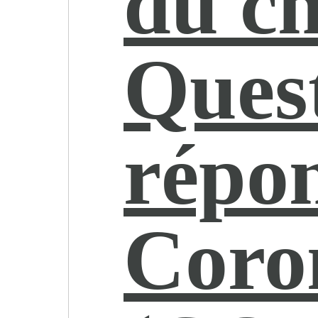
du c
Quest
répo
Coro