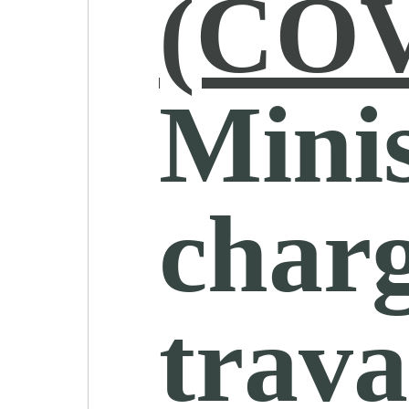
(COV
Minis
char
trava