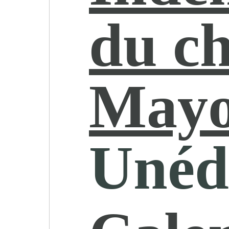
du c
Mayo
Unéd