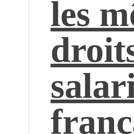
les 
droit
salar
franç