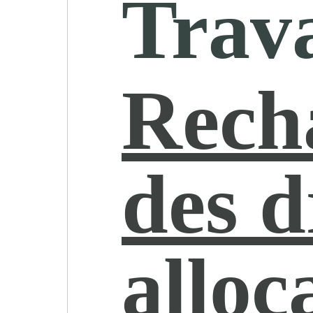
Trava
Rech
des d
alloc