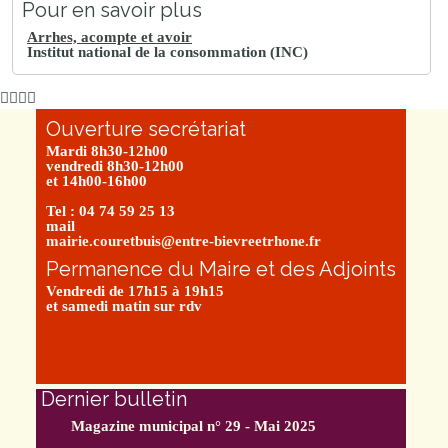
Pour en savoir plus
Arrhes, acompte et avoir
Institut national de la consommation (INC)
Ouverture secrétariat
Mardi 8h30-12h00
vendredi 8h30-12h00
et 14h00-16h00
Tel : 04 74 59 25 13
mail
mairie.couretbuis@entre-bievreetrhone.fr
Permanence du Maire et des Adjoints
Vendredi de 17h15 à 19h15
et samedi matin sur rdv
Dernier bulletin
Magazine municipal n° 29 - Mai 2025