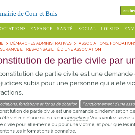
a mairie de Cour et Buis
OCIATIONS
ENFANCE
SANTÉ - SOCIAL
LOISIRS
ENV
IE
DÉMARCHES ADMINISTRATIVES
ASSOCIATIONS, FONDATION
omité des
Assistantes
Centres
H
SURANCE ET RESPONSABILITÉ D'UNE ASSOCIATION
Campings
es
maternelles
sociaux
Déc
nstitution de partie civile par 
Offices
C Varèze
Relais
ADMR
Re
constitution de partie civile est une demande
de
assistante
inc
ou des
CCAS
tourisme
judices subis pour une personne qui a été vi
maternelle
les
S
ractions.
Conseil
Cinémas
Pôle petite
émarches
Départemental
ociations, fondations et fonds de dotation
Fonctionnement d'une assoc
enfance
Piscines
onstitution de partie civile est une demande d'indemnisation d
inistratives
Le SSIAD
a été victime d'une ou plusieurs
infractions
. Vous voulez savoir s
Sélection
ie civile pour elle-même ou pour une victime, et pour quelles inf
des Trois
Etablissements
entons les informations à connaître.
d'activité
Rivières
scolaires