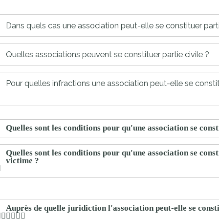
proches de
publics
Cour et
Dans quels cas une association peut-elle se constituer parti
Buis
Établissements
Quelles associations peuvent se constituer partie civile ?
Visiter,
scolaires
découvrir
privés
Pour quelles infractions une association peut-elle se constitu
et
s'amuser
Quelles sont les conditions pour qu'une association se const
Quelles sont les conditions pour qu'une association se const
victime ?
Auprès de quelle juridiction l'association peut-elle se consti