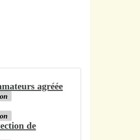
mmateurs agréée
ion
ion
ection de