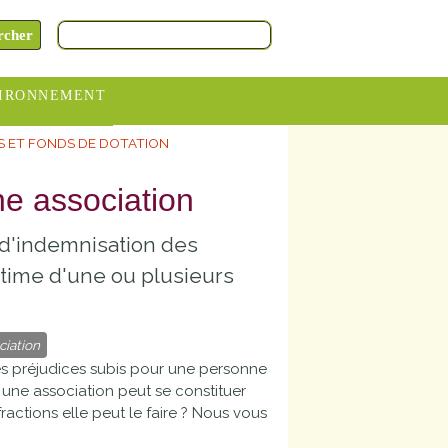
IRONNEMENT
S ET FONDS DE DOTATION
oraires
hèteries
une association
devance
 d'indemnisation des
itative
ctime d'une ou plusieurs
ITCOM
iation
es préjudices subis pour une personne
i une association peut se constituer
ractions elle peut le faire ? Nous vous