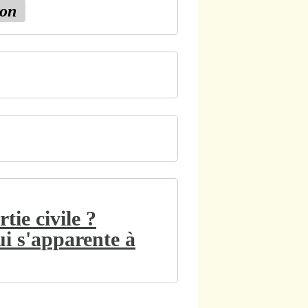
ion
tie civile ?
ui s'apparente à