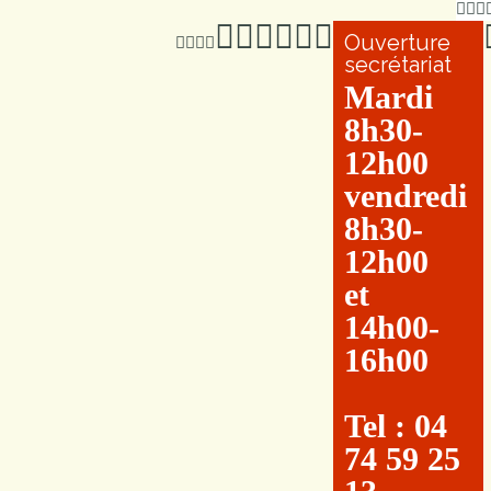
Ouverture
secrétariat
Mardi
8h30-
12h00
vendredi
8h30-
12h00
et
14h00-
16h00
Tel : 04
74 59 25