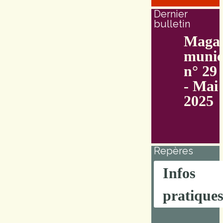
Dernier
bulletin
Magaz
munic
n° 29
- Mai
2025
Repères
Infos
pratique