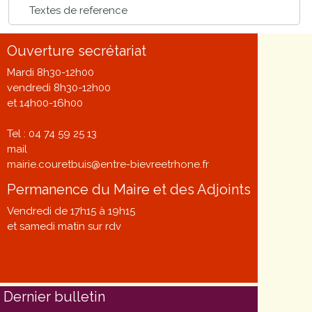
Textes de reference
Ouverture secrétariat
Mardi 8h30-12h00
vendredi 8h30-12h00
et 14h00-16h00
Tel : 04 74 59 25 13
mail
mairie.couretbuis@entre-bievreetrhone.fr
Permanence du Maire et des Adjoints
Vendredi de 17h15 à 19h15
et samedi matin sur rdv
Dernier bulletin