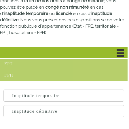
fonctions
à la fin de vos droits à congé de maladie
, vous
pouvez être placé en
congé non rémunéré
en cas
d'
inaptitude temporaire
ou
licencié
en cas d'
inaptitude
définitive
. Nous vous présentons ces dispositions selon votre
fonction publique d'appartenance (État - FPE, territoriale -
FPT, hospitalière - FPH).
FPE
FPT
FPH
Inaptitude temporaire
Inaptitude définitive