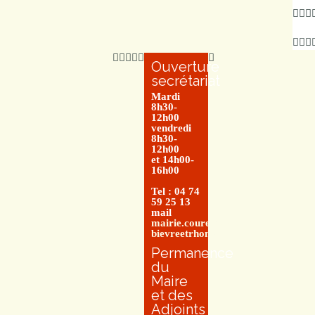
Ouverture
secrétariat
Mardi
8h30-
12h00
vendredi
8h30-
12h00
et 14h00-
16h00
Tel : 04 74
59 25 13
mail
mairie.couretbuis@entre-
bievreetrhone.fr
Permanence
du
Maire
et des
Adjoints