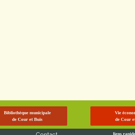
Bibliothèque municipale
Vie écono
de Cour et Buis
de Cour e
s
Contact
liens rapid