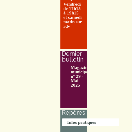
Vendredi
de 17h15
à 19h15
et samedi
matin sur
rdv
Dernier
bulletin
Magazine
municipal
n° 29 -
Mai
2025
Repères
Infos pratiques