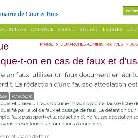
a mairie de Cour et Buis
OCIATIONS
ENFANCE
SANTÉ - SOCIAL
LOISIRS
ENV
ue
MAIRIE
DÉMARCHES ADMINISTRATIVES
JUS
omité des
Assistantes
Centres
H
Campings
es
maternelles
sociaux
Déc
sque-t-on en cas de faux et d'u
Offices
C Varèze
Relais
ADMR
Re
re un faux, utiliser un faux document en écrit
de
assistante
inc
ou des
CCAS
erdit. La rédaction d’une fausse attestation est 
tourisme
maternelle
les
S
tice
Infractions
Conseil
Cinémas
Pôle petite
iquer et utiliser un faux document (faux diplôme, fausse fiche de 
émarches
Départemental
enfance
qualifié par la loi de faux et d’usage de faux. La détention d’u
Piscines
inistratives
ple, faux passeport) et la rédaction d’une fausse attestation so
Le SSIAD
 vous présentons les informations à connaître.
Sélection
des Trois
Etablissements
d'activité
Faux et usage de faux
Rivières
scolaires