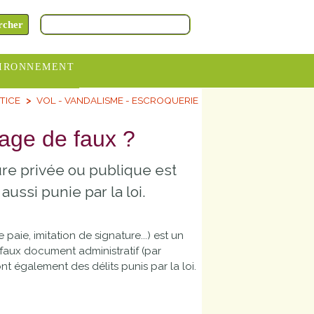
IRONNEMENT
TICE
VOL - VANDALISME - ESCROQUERIE
oraires
hèteries
sage de faux ?
devance
ure privée ou publique est
itative
aussi punie par la loi.
ITCOM
paie, imitation de signature...) est un
n faux document administratif (par
nt également des délits punis par la loi.