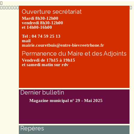
Ouverture secrétariat
Mardi 8h30-12h00
vendredi 8h30-12h00
et 14h00-16h00
Tel : 04 74 59 25 13
mail
mairie.couretbuis@entre-bievreetrhone.fr
Permanence du Maire et des Adjoints
Vendredi de 17h15 à 19h15
et samedi matin sur rdv
Dernier bulletin
Magazine municipal n° 29 - Mai 2025
Repères