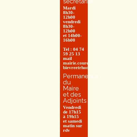
secrétariat
Mardi
8h30-
12h00
vendredi
8h30-
12h00
et 14h00-
16h00
Tel : 04 74
59 25 13
mail
mairie.couretbuis@entre-
bievreetrhone.fr
Permanence
du
Maire
et des
Adjoints
Vendredi
de 17h15
à 19h15
et samedi
matin sur
rdv