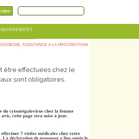
IRONNEMENT
ROSSESSE, ASSISTANCE À LA PROCRÉATION
oraires
hèteries
t être effectuées chez le
devance
itative
x sont obligatoires.
ITCOM
age du cytomégalovirus chez la femme
 avis, cette page sera mise à jour.
effectuer 7 visites médicales chez votre
La déclaration de grossesse a lieu après le