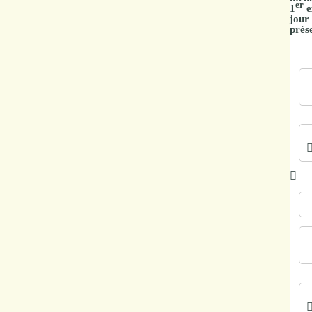
er
1
e
Marchés
jour
prése
publics
Réglementation
Démarches
administratives
Entre Bièvre et
Rhône
Médiathèque
municipale ABC