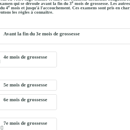
e
xamen qui se déroule avant la fin du 3
mois de grossesse. Les autres
proches de
e
publics
 du 4
mois et jusqu'à l'accouchement. Ces examens sont pris en cha
ntons les règles à connaître.
Cour et
Buis
Établissements
Avant la fin du 3e mois de grossesse
Visiter,
scolaires
découvrir
privés
et
4e mois de grossesse
s'amuser
5e mois de grossesse
6e mois de grossesse
7e mois de grossesse