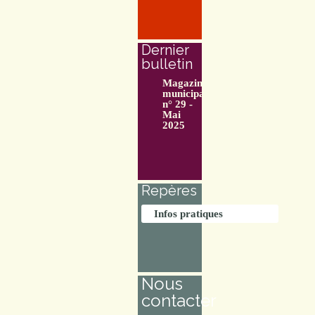
Dernier
bulletin
Magazine
municipal
n° 29 -
Mai
2025
Repères
Infos pratiques
Nous
contacter