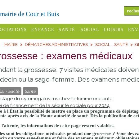
a mairie de Cour et Buis
OCIATIONS
ENFANCE
SANTÉ - SOCIAL
LOISIRS
ENV
MAIRIE
DÉMARCHES ADMINISTRATIVES
SOCIAL - SANTÉ
G
omité des
Assistantes
Centres
H
Campings
rossesse : examens médicaux
es
maternelles
sociaux
Déc
Offices
dant la grossesse, 7 visites médicales doiven
C Varèze
Relais
ADMR
Re
de
assistante
inc
ecin ou la sage-femme. Des examens médicau
ou des
CCAS
tourisme
maternelle
ial - Santé
Santé
les
S
Conseil
Cinémas
stage du cytomégalovirus chez la femme enceinte
Pôle petite
oi de financement de la sécurité sociale pour 2024
émarches
Départemental
enfance
e à l'État la possibilité de mettre en place un programme de dépist
Piscines
inistratives
nte après avis de la Haute autorité de santé. Dès la publication de cet
Le SSIAD
l'attente, les informations de cette page restent valables.
Sélection
des Trois
Etablissements
les sont les obligations médicales pendant une grossesse ? Vous devez 
d'activité
Rivières
scolaires
cin ou votre sage-femme et faire des examens médicaux obligatoires. 