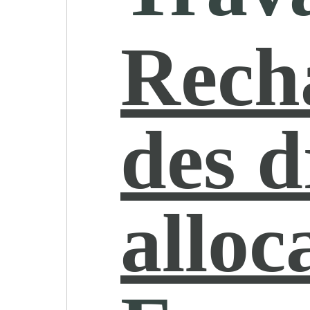
Rech
des d
alloc