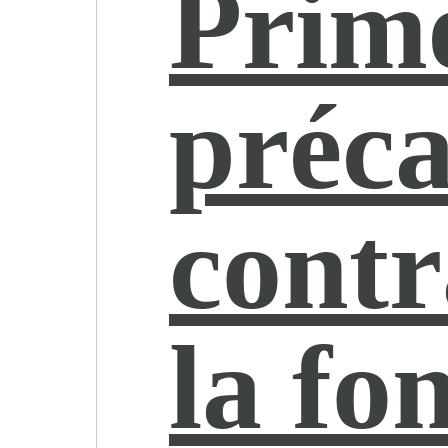
Prim
préca
contr
la fo