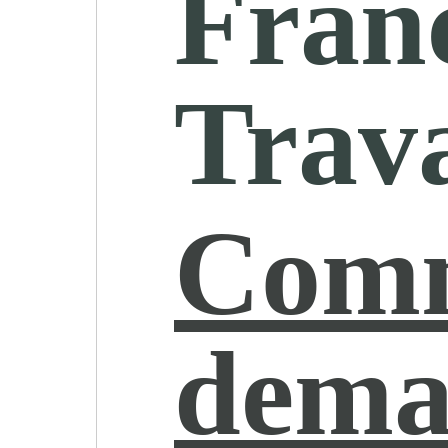
Fran
Trava
Com
dema