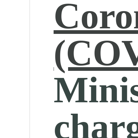
Coro
(COV
Minis
char