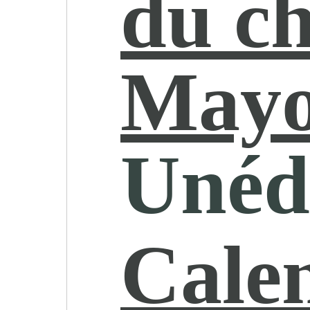
du c
Mayo
Unéd
Cale