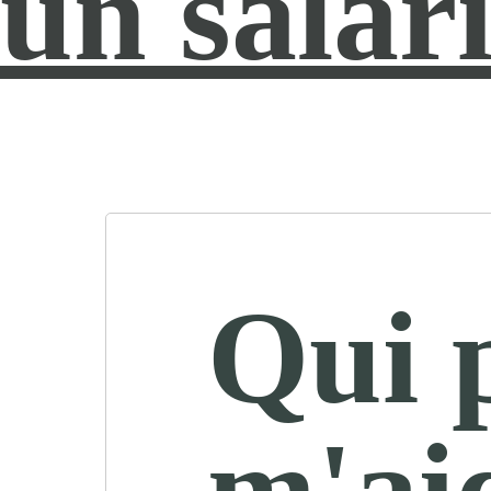
un salar
Qui 
m'ai