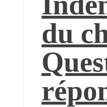
Inde
du c
Quest
répo