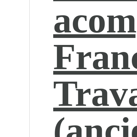
acom
Fran
Trava
(anc