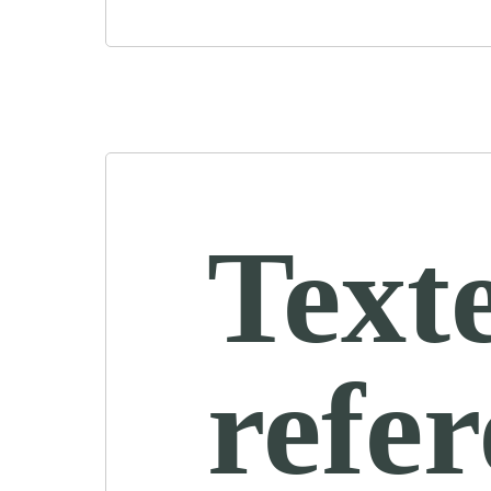
Text
refe