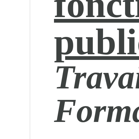
fonct
publ
Travai
Forma