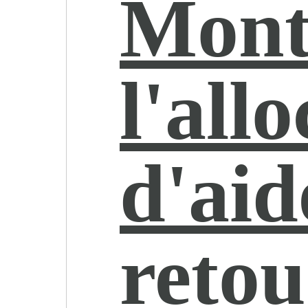
Mont
l'all
d'aid
retou