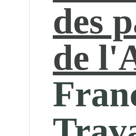
des 
de l
Fran
Trava