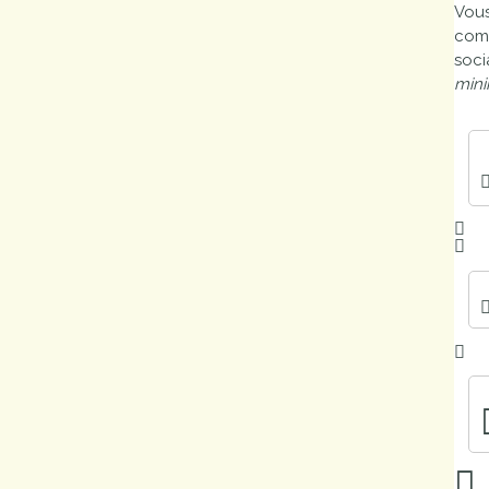
Vous
Marchés
comp
publics
soci
mini
Réglementation
Démarches
administratives
Entre Bièvre et
Rhône
Médiathèque
municipale ABC