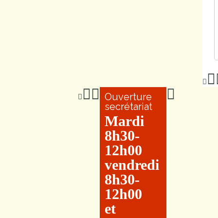
Ouverture
secrétariat
Mardi
8h30-
12h00
vendredi
8h30-
12h00
et