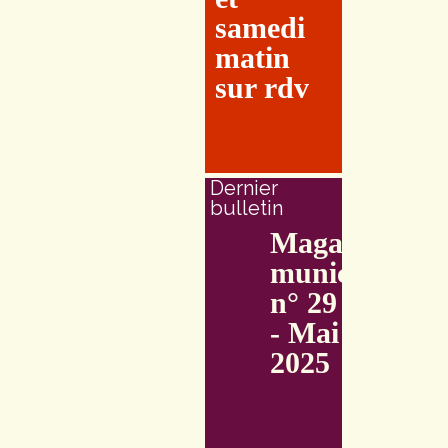
samedi
matin
sur rdv
Dernier
bulletin
Magazine
municipal
n° 29
- Mai
2025