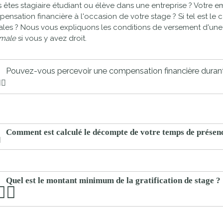
 êtes stagiaire étudiant ou élève dans une entreprise ? Votre e
proches de
publics
ensation financière à l'occasion de votre stage ? Si tel est le
Cour et
ales ? Nous vous expliquons les conditions de versement d'une 
Buis
male
si vous y avez droit.
Établissements
Visiter,
scolaires
Pouvez-vous percevoir une compensation financière durant
découvrir
privés
et
s'amuser
Comment est calculé le décompte de votre temps de présenc
Quel est le montant minimum de la gratification de stage ?