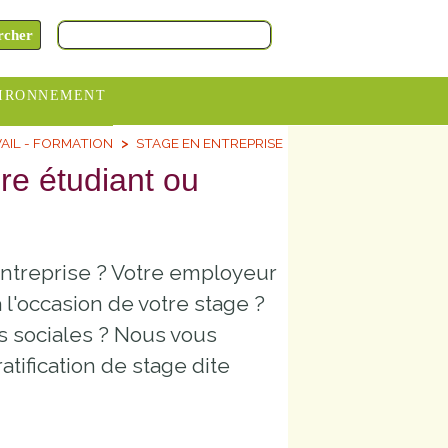
IRONNEMENT
AIL - FORMATION
STAGE EN ENTREPRISE
oraires
ire étudiant ou
hèteries
devance
itative
entreprise ? Votre employeur
ITCOM
 l'occasion de votre stage ?
ns sociales ? Nous vous
tification de stage dite