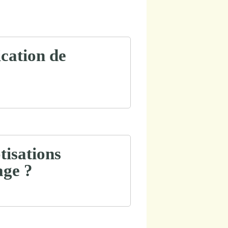
ication de
otisations
age ?