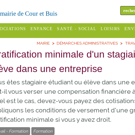
a mairie de Cour et Buis
OCIATIONS
ENFANCE
SANTÉ - SOCIAL
LOISIRS
ENV
MAIRIE
DÉMARCHES ADMINISTRATIVES
TRAV
omité des
Assistantes
Centres
H
Campings
atification minimale d'un stagia
es
maternelles
sociaux
Déc
Offices
ève dans une entreprise
C Varèze
Relais
ADMR
Re
de
assistante
inc
ou des
CCAS
s êtes stagiaire étudiant ou élève dans une 
tourisme
maternelle
les
S
t-il vous verser une compensation financière à
Conseil
Cinémas
Pôle petite
tel est le cas, devez-vous payez des cotisatio
émarches
Départemental
enfance
liquons les conditions de versement d'une gra
Piscines
inistratives
Le SSIAD
tification minimale si vous y avez droit.
Sélection
des Trois
Etablissements
vail - Formation
Formation
d'activité
Rivières
scolaires