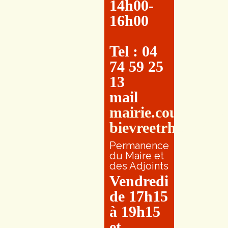
14h00-
16h00
Tel : 04
74 59 25
13
mail
mairie.couretbuis
bievreetrhone.fr
Permanence
du Maire et
des Adjoints
Vendredi
de 17h15
à 19h15
et