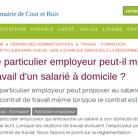
a mairie de Cour et Buis
OCIATIONS
ENFANCE
SANTÉ - SOCIAL
LOISIRS
ENV
IE
DÉMARCHES ADMINISTRATIVES
TRAVAIL - FORMATION
omité des
Assistantes
Centres
H
RTICULIER EMPLOYEUR : AIDE À DOMICILE (SERVICES À LA PERSONNE
Campings
es
maternelles
sociaux
Déc
 particulier employeur peut-il mo
Offices
C Varèze
Relais
ADMR
Re
avail d'un salarié à domicile ?
de
assistante
inc
ou des
CCAS
tourisme
maternelle
particulier employeur peut proposer au salari
les
S
Conseil
Cinémas
contrat de travail même lorsque le contrat es
Pôle petite
émarches
Départemental
enfance
vail - Formation
Particulier employeur
Piscines
inistratives
articulier employeur qui embauche un salarié à son domicile do
Le SSIAD
ail écrit. Lorsque les relations de travail évoluent, l'employeur
Sélection
des Trois
Etablissements
ontrat de travail. Nous faisons le point sur la règlementation.
d'activité
Rivières
scolaires