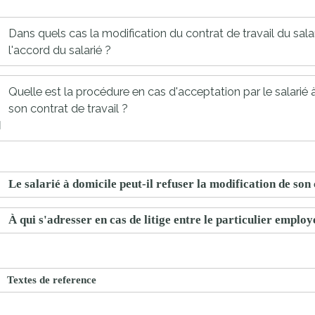
proches de
publics
Cour et
Dans quels cas la modification du contrat de travail du sala
l'accord du salarié ?
Buis
Établissements
Visiter,
scolaires
Quelle est la procédure en cas d'acceptation par le salarié
découvrir
privés
son contrat de travail ?
et
s'amuser
Le salarié à domicile peut-il refuser la modification de son 
À qui s'adresser en cas de litige entre le particulier employe
Textes de reference