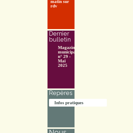
matin sur
rdv
Dernier
bulletin
Magazine
municipal
n° 29 -
Mai
2025
Repères
Infos pratiques
Nous