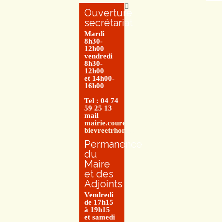
Ouverture
secrétariat
Mardi
8h30-
12h00
vendredi
8h30-
12h00
et 14h00-
16h00
Tel : 04 74
59 25 13
mail
mairie.couretbuis@entre-
bievreetrhone.fr
Permanence
du
Maire
et des
Adjoints
Vendredi
de 17h15
à 19h15
et samedi