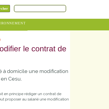
IRONNEMENT
oraires
)
hèteries
difier le contrat de
devance
itative
é à domicile une modification
ITCOM
t en Cesu.
it en principe rédiger un contrat de
 peut proposer au salarié une modification