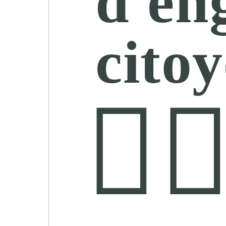
d'en
cito