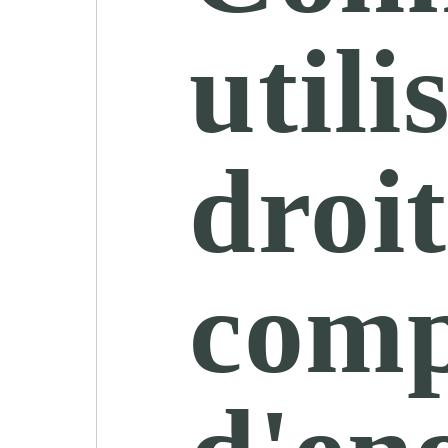
utili
droit
comp