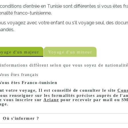
proches de
conditions d'entrée en Tunisie sont différentes si vous êtes f
publics
Cour et
onalité franco-tunisienne.
Buis
ous voyagez avec votre enfant ou s'il voyage seul, des doc
Établissements
andés.
Visiter,
scolaires
découvrir
privés
et
oyage d'un majeur
Voyage d'un mineur
s'amuser
informations diffèrent selon que vous soyez de nationalité
Vous êtes français
Vous êtes Franco-tunisien
t votre voyage, Il est conseillé de consulter le site
Cons
vous renseigner sur les formalités précises auprès de l'
e vous inscrire sur
Ariane
pour recevoir par mail ou SM
age.
Où s'informer ?