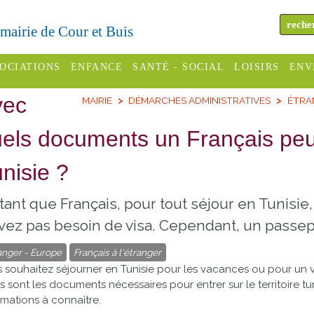
a mairie de Cour et Buis
OCIATIONS
ENFANCE
SANTÉ - SOCIAL
LOISIRS
ENV
vec
MAIRIE
DÉMARCHES ADMINISTRATIVES
ÉTRA
omité des
Assistantes
Centres
H
Campings
es
maternelles
sociaux
Déc
els documents un Français peut
Offices
C Varèze
Relais
ADMR
Re
nisie ?
de
assistante
inc
ou des
CCAS
tourisme
maternelle
tant que Français, pour tout séjour en Tunisie, 
les
S
Conseil
Cinémas
vez pas besoin de visa. Cependant, un passepor
Pôle petite
émarches
Départemental
enfance
anger - Europe
Français à l'étranger
Piscines
inistratives
 souhaitez séjourner en Tunisie pour les vacances ou pour un v
Le SSIAD
s sont les documents nécessaires pour entrer sur le territoire t
Sélection
des Trois
Etablissements
rmations à connaître.
d'activité
Rivières
scolaires