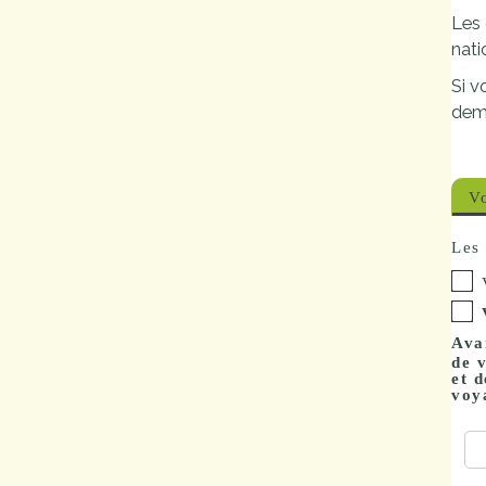
Les 
Marchés
nati
publics
Si v
dem
Réglementation
Démarches
V
administratives
Les 
Entre Bièvre et
Rhône
Médiathèque
Avan
de 
municipale ABC
et d
voy