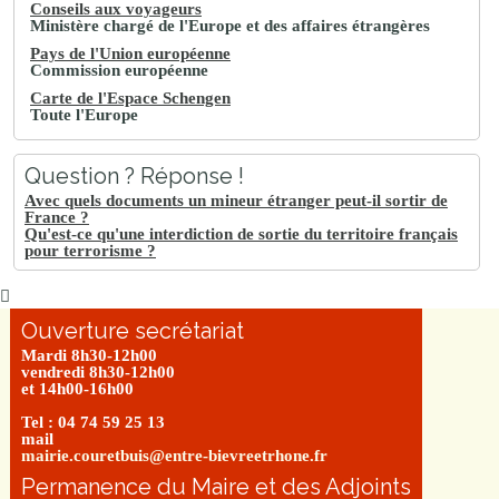
Conseils aux voyageurs
Ministère chargé de l'Europe et des affaires étrangères
Pays de l'Union européenne
Commission européenne
Carte de l'Espace Schengen
Toute l'Europe
Question ? Réponse !
Avec quels documents un mineur étranger peut-il sortir de
France ?
Qu'est-ce qu'une interdiction de sortie du territoire français
pour terrorisme ?
Ouverture secrétariat
Mardi 8h30-12h00
vendredi 8h30-12h00
et 14h00-16h00
Tel : 04 74 59 25 13
mail
mairie.couretbuis@entre-bievreetrhone.fr
Permanence du Maire et des Adjoints