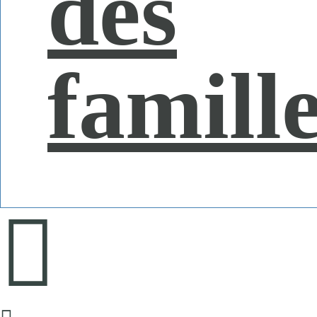
des
famill