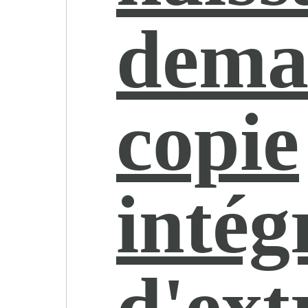
dema
copie
intég
d'ext