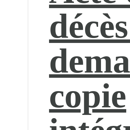
décès
dema
copie