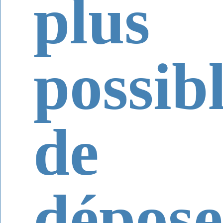
plus
possib
de
dépose