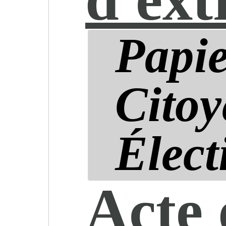
Papie
Citoy
Élect
Acte 