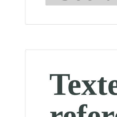
Text
refe