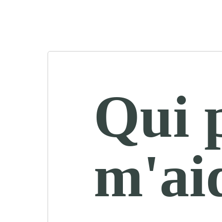
Qui 
m'ai