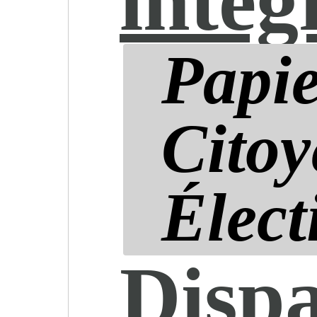
intég
Papie
Citoy
Élect
Dispa