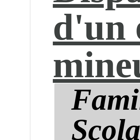
d'un 
mine
Famil
Scola