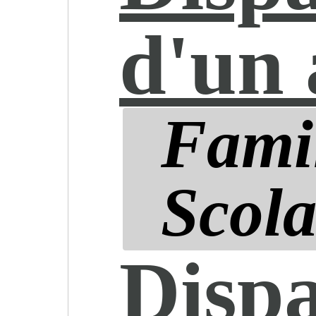
d'un 
Famil
Scola
Dispa