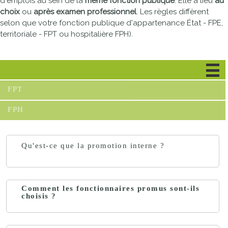
d'emplois au sein de la
même fonction publique
. Elle a lieu
au
choix
ou
après examen professionnel
. Les règles diffèrent
selon que votre fonction publique d'appartenance État - FPE,
territoriale - FPT ou hospitalière FPH).
FPE
FPT
FPH
Qu'est-ce que la promotion interne ?
Comment les fonctionnaires promus sont-ils
choisis ?