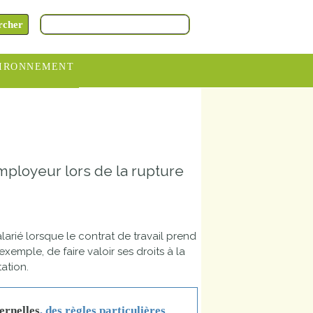
IRONNEMENT
oraires
hèteries
devance
'employeur lors de la rupture
itative
ITCOM
larié lorsque le contrat de travail prend
exemple, de faire valoir ses droits à la
ation.
ernelles
, des règles particulières