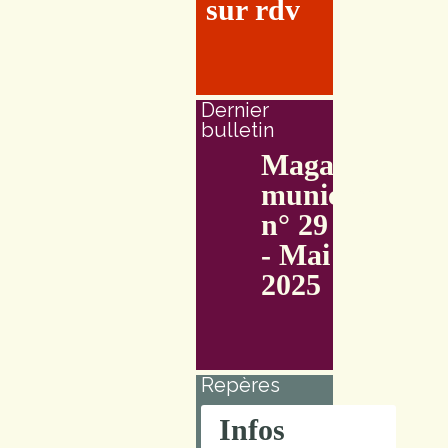
sur rdv
Dernier
bulletin
Magazine
municipal
n° 29
- Mai
2025
Repères
Infos