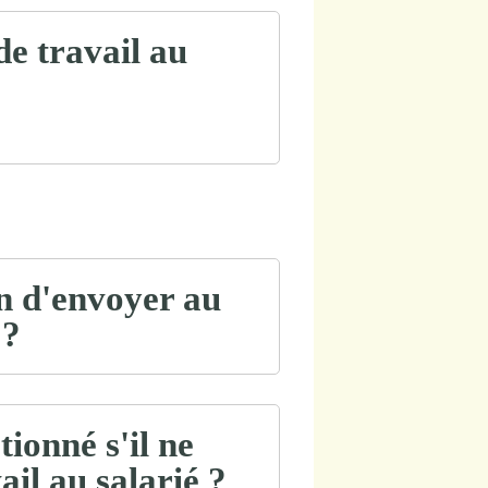
de travail au
on d'envoyer au
 ?
ionné s'il ne
ail au salarié ?