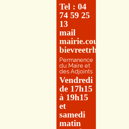
Tel : 04
74 59 25
13
mail
mairie.couretbuis
bievreetrhone.fr
Permanence
du Maire et
des Adjoints
Vendredi
de 17h15
à 19h15
et
samedi
matin