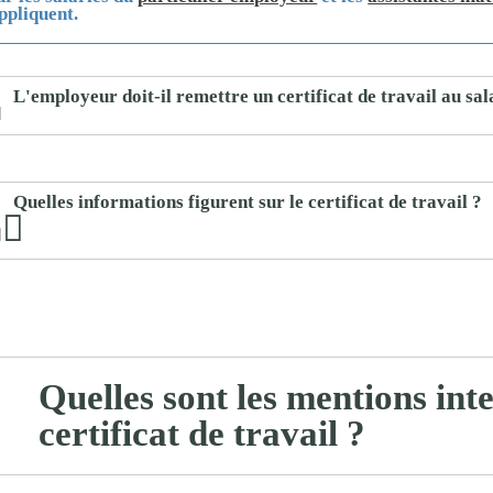
ppliquent.
proches de
publics
Cour et
Buis
L'employeur doit-il remettre un certificat de travail au sal
Établissements
Visiter,
scolaires
découvrir
privés
et
Quelles informations figurent sur le certificat de travail ?
s'amuser
Quelles sont les mentions inte
certificat de travail ?