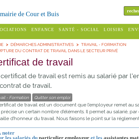
a mairie de Cour et Buis
OCIATIONS
ENFANCE
SANTÉ - SOCIAL
LOISIRS
ENV
IE
DÉMARCHES ADMINISTRATIVES
TRAVAIL - FORMATION
omité des
Assistantes
Centres
H
PTURE DU CONTRAT DE TRAVAIL DANS LE SECTEUR PRIVÉ
Campings
es
maternelles
sociaux
Déc
rtificat de travail
Offices
C Varèze
Relais
ADMR
Re
certificat de travail est remis au salarié par l
de
assistante
inc
ou des
CCAS
tourisme
contrat de travail.
maternelle
les
S
vail - Formation
Quitter son emploi
Conseil
Cinémas
Pôle petite
ertificat de travail est un document que l’employeur remet au sa
émarches
Départemental
enfance
 Il précise un certain nombre d’éléments. Il permet au salarié, par 
Piscines
inistratives
ille d’honneur du travail. Nous faisons le point sur la réglement
Le SSIAD
Sélection
des Trois
Etablissements
 noter
d'activité
Rivières
r les salariés du
particulier employeur
et les
assistantes mat
scolaires