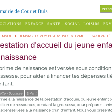
a mairie de Cour et Buis
OCIATIONS
ENFANCE
SANTÉ - SOCIAL
LOISIRS
ENV
MAIRIE
DÉMARCHES ADMINISTRATIVES
FAMILLE - SCOLARITÉ
omité des
Assistantes
Centres
H
Campings
estation d'accueil du jeune enfa
es
maternelles
sociaux
Déc
Offices
 naissance
C Varèze
Relais
ADMR
Re
de
assistante
inc
ou des
CCAS
prime de naissance est versée sous condition
tourisme
maternelle
les
S
ssesse, pour aider à financer les dépenses li
Conseil
Cinémas
Pôle petite
nfant.
émarches
Départemental
enfance
Piscines
inistratives
ille - Scolarité
Enfant
Le SSIAD
rime à la naissance de la prestation d'accueil du jeune enfant (
Sélection
des Trois
Etablissements
ition de ressources, pendant la grossesse, pour préparer l'arriv
d'activité
dépenses liées à la naissance d'un d'enfant. Nous vous présent
Rivières
scolaires