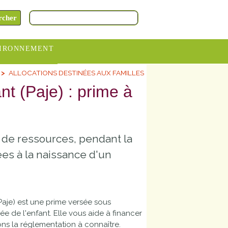
IRONNEMENT
ALLOCATIONS DESTINÉES AUX FAMILLES
oraires
nt (Paje) : prime à
hèteries
devance
itative
 de ressources, pendant la
ITCOM
ées à la naissance d'un
Paje) est une prime versée sous
ée de l'enfant. Elle vous aide à financer
ons la réglementation à connaître.