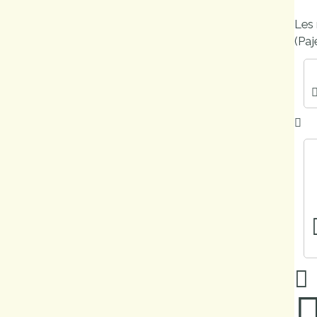
Marchés
Les 
publics
(Paj
Réglementation
Démarches
administratives
Entre Bièvre et
Rhône
Médiathèque
municipale ABC