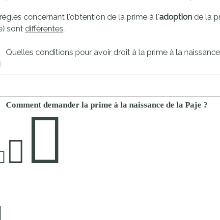
proches de
publics
règles concernant l'obtention de la prime à l'
adoption
de la p
Cour et
e) sont
différentes
.
Buis
Établissements
Quelles conditions pour avoir droit à la prime à la naissance
Visiter,
scolaires
découvrir
privés
et
s'amuser
Comment demander la prime à la naissance de la Paje ?