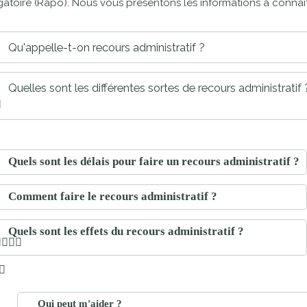
gatoire (Rapo). Nous vous présentons les informations à connaît
proches de
publics
Cour et
Qu'appelle-t-on recours administratif ?
Buis
Établissements
Visiter,
scolaires
Quelles sont les différentes sortes de recours administratif 
découvrir
privés
et
s'amuser
Quels sont les délais pour faire un recours administratif ?
Comment faire le recours administratif ?
Quels sont les effets du recours administratif ?
Qui peut m'aider ?