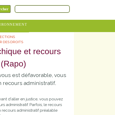
IRONNEMENT
LECTIONS
oraires
UR DES DROITS
hèteries
chique et recours
devance
e (Rapo)
itative
vous est défavorable, vous
ITCOM
 recours administratif.
ant d'aller en justice, vous pouvez
s administratif. Parfois, le recours
'un recours administratif préalable