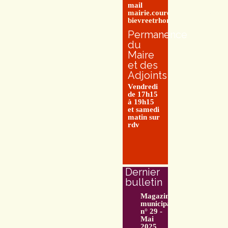
mail
mairie.couretbuis@entre-
bievreetrhone.fr
Permanence
du
Maire
et des
Adjoints
Vendredi
de 17h15
à 19h15
et samedi
matin sur
rdv
Dernier
bulletin
Magazine
municipal
n° 29 -
Mai
2025