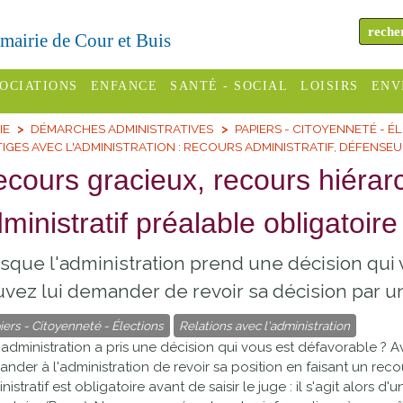
a mairie de Cour et Buis
OCIATIONS
ENFANCE
SANTÉ - SOCIAL
LOISIRS
ENV
IE
DÉMARCHES ADMINISTRATIVES
PAPIERS - CITOYENNETÉ - É
omité des
Assistantes
Centres
H
TIGES AVEC L'ADMINISTRATION : RECOURS ADMINISTRATIF, DÉFENSE
Campings
es
maternelles
sociaux
Déc
cours gracieux, recours hiérar
Offices
C Varèze
Relais
ADMR
Re
ministratif préalable obligatoir
de
assistante
inc
ou des
CCAS
tourisme
maternelle
sque l'administration prend une décision qui 
les
S
Conseil
Cinémas
vez lui demander de revoir sa décision par un
Pôle petite
émarches
Départemental
enfance
iers - Citoyenneté - Élections
Relations avec l'administration
Piscines
inistratives
administration a pris une décision qui vous est défavorable ? Av
Le SSIAD
nder à l'administration de revoir sa position en faisant un recour
Sélection
des Trois
Etablissements
nistratif est obligatoire avant de saisir le juge : il s'agit alors d
d'activité
Rivières
scolaires