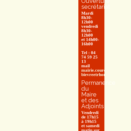
Ouverture
secrétariat
Mardi
8h30-
12h00
vendredi
8h30-
12h00
et 14h00-
16h00
Tel : 04
74 59 25
13
mail
mairie.couretbuis@entre-
bievreetrhone.fr
Permanence
du
Maire
et des
Adjoints
Vendredi
de 17h15
à 19h15
et samedi
matin sur