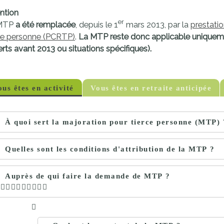
proches de
publics
ntion
Cour et
er
MTP
a été remplacée
, depuis le 1
mars 2013, par la
prestati
Buis
ce personne (PCRTP)
.
La MTP reste donc applicable uniqueme
Établissements
rts avant 2013 ou situations spécifiques).
Visiter,
scolaires
découvrir
privés
et
us êtes en activité
Vous êtes en retraite anticipée
s'amuser
À quoi sert la majoration pour tierce personne (MTP) 
Quelles sont les conditions d'attribution de la MTP ?
Auprès de qui faire la demande de MTP ?