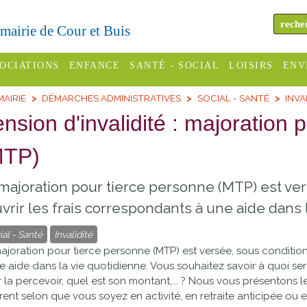
a mairie de Cour et Buis
OCIATIONS
ENFANCE
SANTÉ - SOCIAL
LOISIRS
ENV
MAIRIE
DÉMARCHES ADMINISTRATIVES
SOCIAL - SANTÉ
INVA
omité des
Assistantes
Centres
H
Campings
nsion d'invalidité : majoration 
es
maternelles
sociaux
Déc
Offices
MTP)
C Varèze
Relais
ADMR
Re
de
assistante
inc
ou des
CCAS
majoration pour tierce personne (MTP) est ver
tourisme
maternelle
les
S
vrir les frais correspondants à une aide dans 
Conseil
Cinémas
Pôle petite
émarches
Départemental
ial - Santé
Invalidité
enfance
Piscines
ajoration pour tierce personne (MTP) est versée, sous condition
inistratives
e aide dans la vie quotidienne. Vous souhaitez savoir à quoi ser
Le SSIAD
 la percevoir, quel est son montant,... ? Nous vous présentons le
Sélection
des Trois
Etablissements
èrent selon que vous soyez en activité, en retraite anticipée ou en
d'activité
Rivières
scolaires