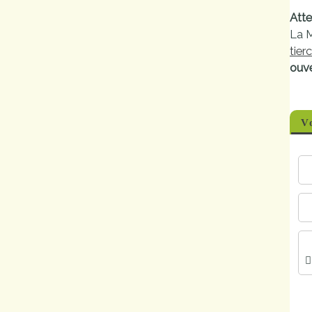
Marchés
Atte
La 
publics
tier
ouve
Réglementation
Démarches
Vo
administratives
Entre Bièvre et
Rhône
Médiathèque
municipale ABC