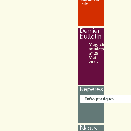
rdv
Dernier
bulletin
Magazine
municipal
n° 29 -
Mai
2025
Repères
Infos pratiques
Nous