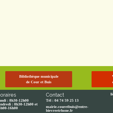
Bibliothèque municipale
de Cour et Buis
oraires
Contact
l
undi : 8h30-12h00
Tél : 04 74 59 25 13
ndredi : 8h30-12h00 et
mairie.couretbuis@entre-
4h00-16h00
bievreetrhone.fr