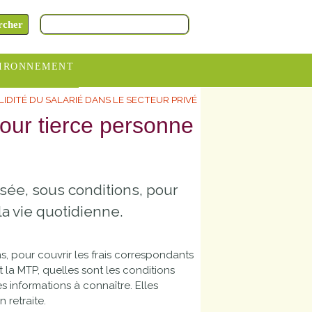
IRONNEMENT
LIDITÉ DU SALARIÉ DANS LE SECTEUR PRIVÉ
oraires
pour tierce personne
hèteries
devance
itative
sée, sous conditions, pour
ITCOM
la vie quotidienne.
s, pour couvrir les frais correspondants
t la MTP, quelles sont les conditions
s informations à connaître. Elles
 retraite.