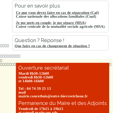
Pour en savoir plus
Ce que vous devez faire en cas de séparation (Caf)
Caisse nationale des allocations familiales (Cnaf)
Je me mets en couple, je me sépare (MSA)
Caisse centrale de la mutualité sociale agricole (MSA)
Question ? Réponse !
Que faire en cas de changement de situation ?
Ouverture secrétariat
Mardi 8h30-12h00
vendredi 8h30-12h00
et 14h00-16h00
Tel : 04 74 59 25 13
mail
mairie.couretbuis@entre-bievreetrhone.fr
Permanence du Maire et des Adjoints
Vendredi de 17h15 à 19h15
et samedi matin sur rdv