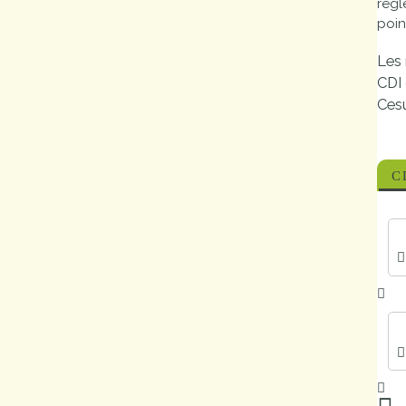
règl
Marchés
poin
publics
Les 
CDI 
Cesu
Réglementation
Démarches
administratives
C
Entre Bièvre et
Rhône
Médiathèque
municipale ABC