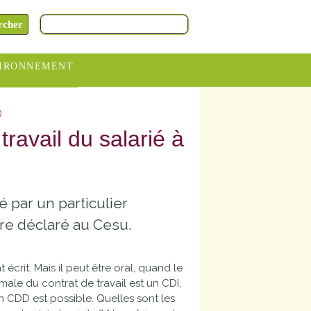
IRONNEMENT
oraires
)
hèteries
travail du salarié à
devance
itative
é par un particulier
ITCOM
tre déclaré au Cesu.
 écrit. Mais il peut être oral, quand le
rmale du contrat de travail est un
CDI
,
un
CDD
est possible. Quelles sont les