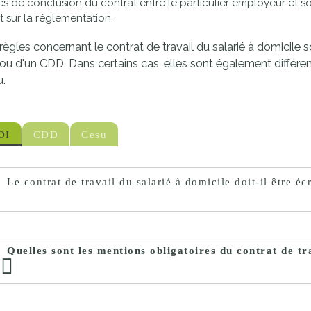
es de conclusion du contrat entre le particulier employeur et so
proches de
publics
t sur la réglementation.
Cour et
règles concernant le contrat de travail du salarié à domicile so
Buis
ou d'un CDD. Dans certains cas, elles sont également différent
Établissements
.
Visiter,
scolaires
découvrir
privés
et
DI
CDD
Cesu
s'amuser
Le contrat de travail du salarié à domicile doit-il être écr
Quelles sont les mentions obligatoires du contrat de tr