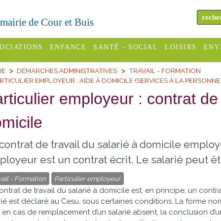
a mairie de Cour et Buis
OCIATIONS
ENFANCE
SANTÉ - SOCIAL
LOISIRS
ENV
IE
DÉMARCHES ADMINISTRATIVES
TRAVAIL - FORMATION
omité des
Assistantes
Centres
H
RTICULIER EMPLOYEUR : AIDE À DOMICILE (SERVICES À LA PERSONNE
Campings
es
maternelles
sociaux
Déc
rticulier employeur : contrat de 
Offices
C Varèze
Relais
ADMR
Re
micile
de
assistante
inc
ou des
CCAS
tourisme
maternelle
contrat de travail du salarié à domicile employ
les
S
Conseil
Cinémas
loyeur est un contrat écrit. Le salarié peut ê
Pôle petite
émarches
Départemental
enfance
vail - Formation
Particulier employeur
Piscines
inistratives
ontrat de travail du salarié à domicile est, en principe, un contrat
Le SSIAD
rié est déclaré au
Cesu
, sous certaines conditions. La forme no
Sélection
des Trois
Etablissements
 en cas de remplacement d’un salarié absent, la conclusion d’
d'activité
Rivières
scolaires