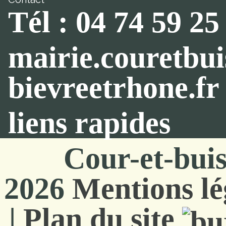
Tél : 04 74 59 25
mairie.couretbu
bievreetrhone.fr
liens rapides
Cour-et-bui
2026
Mentions lé
|
Plan du site