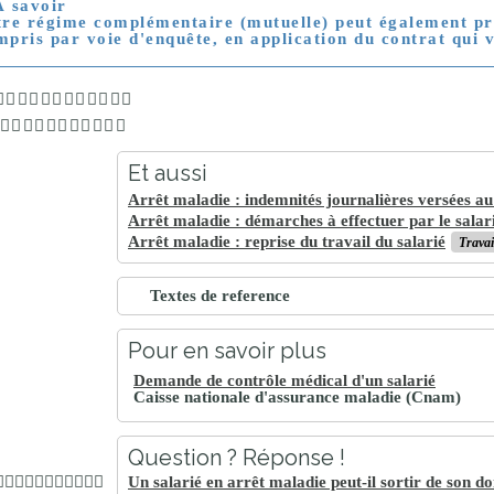
À savoir
tre régime complémentaire (mutuelle) peut également pro
mpris par voie d'enquête, en application du contrat qui v
Et aussi
Arrêt maladie : indemnités journalières versées au
Arrêt maladie : démarches à effectuer par le salar
Arrêt maladie : reprise du travail du salarié
Travai
Textes de reference
Pour en savoir plus
Demande de contrôle médical d'un salarié
Caisse nationale d'assurance maladie (Cnam)
Question ? Réponse !
Un salarié en arrêt maladie peut-il sortir de son do