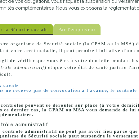
ect de vos obligations, vous risquez la suspension du versement
proches de
publics
mnités complémentaires. Nous vous exposons la réglementatio
Cour et
Buis
Établissements
r la Sécurité sociale
Par l'employeur
Visiter,
scolaires
otre organisme de Sécurité sociale (la
CPAM
ou la
MSA
) 
découvrir
privés
ant votre arrêt maladie, il peut prendre l'initiative d'un c
et
'agit de vérifier que vous êtes à votre domicile pendant le
s'amuser
trôle administratif
) et que votre état de santé justifie l'arr
ical
).
À savoir
us ne recevez pas de convocation à l'avance, le contrôle 
contrôles peuvent se dérouler sur place (à votre domicile
s ce dernier cas, la CPAM ou MSA vous demande de lui
plémentaires.
trôle administratif
e contrôle administratif ne peut pas avoir lieu parce que
rganisme de Sécurité sociale peut suspendre le versemen