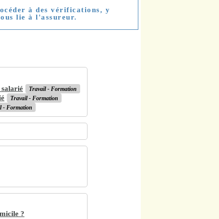
céder à des vérifications, y
ous lie à l'assureur.
 salarié
Travail - Formation
ié
Travail - Formation
l - Formation
micile ?