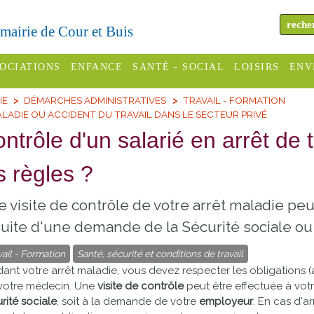
a mairie de Cour et Buis
OCIATIONS
ENFANCE
SANTÉ - SOCIAL
LOISIRS
ENV
IE
DÉMARCHES ADMINISTRATIVES
TRAVAIL - FORMATION
omité des
Assistantes
Centres
H
LADIE OU ACCIDENT DU TRAVAIL DANS LE SECTEUR PRIVÉ
Campings
es
maternelles
sociaux
Déc
ntrôle d'un salarié en arrêt de t
Offices
C Varèze
Relais
ADMR
Re
s règles ?
de
assistante
inc
ou des
CCAS
tourisme
maternelle
 visite de contrôle de votre arrêt maladie peut
les
S
Conseil
Cinémas
suite d'une demande de la Sécurité sociale ou
Pôle petite
émarches
Départemental
enfance
vail - Formation
Santé, sécurité et conditions de travail
Piscines
inistratives
ant votre arrêt maladie, vous devez respecter les obligations (
Le SSIAD
votre médecin. Une
visite de contrôle
peut être effectuée à votre 
Sélection
des Trois
Etablissements
rité sociale
, soit à la demande de votre
employeur
. En cas d'a
d'activité
Rivières
scolaires