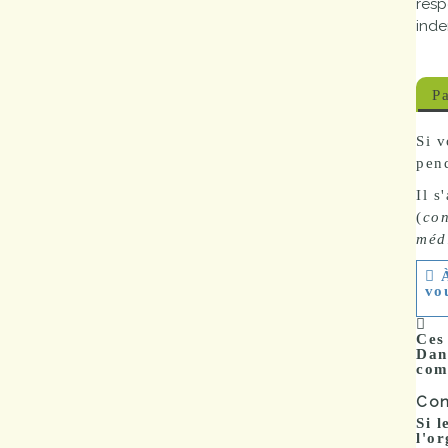
resp
Marchés
inde
publics
Pa
Réglementation
Si v
pend
Démarches
administratives
Il s
(
con
Entre Bièvre et
méd
Rhône
vo
Médiathèque
Ces 
municipale ABC
Dan
com
Con
Si l
l'o