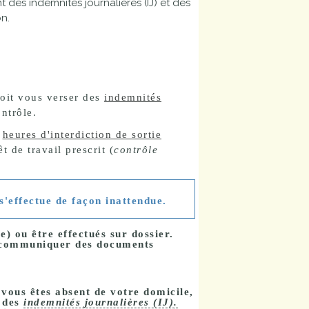
 des indemnités journalières (IJ) et des
n.
doit vous verser des
indemnités
ontrôle.
s
heures d'interdiction de sortie
êt de travail prescrit (
contrôle
s'effectue de façon inattendue.
) ou être effectués sur dossier.
 communiquer des documents
 vous êtes absent de votre domicile,
t des
indemnités journalières (IJ).