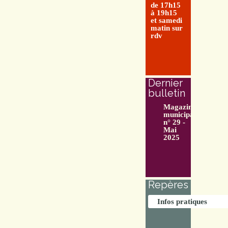
de 17h15
à 19h15
et samedi
matin sur
rdv
Dernier
bulletin
Magazine
municipal
n° 29 -
Mai
2025
Repères
Infos pratiques