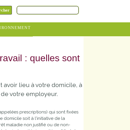
IRONNEMENT
oraires
hèteries
ravail : quelles sont
devance
itative
 avoir lieu à votre domicile, à
ITCOM
 de votre employeur.
appelées prescriptions) qui sont fixées
domicile soit à l'initiative de la
rrêt maladie non justifié ou de non-