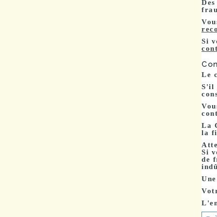
Des 
frau
Vou
rec
Si 
con
Con
Le c
S'il
con
Vous
cont
La 
la 
Att
Si 
de 
indû
Une
Vot
L'e