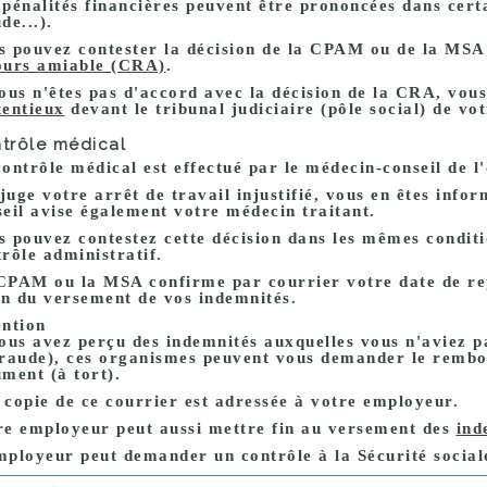
pénalités financières peuvent être prononcées dans certa
de...).
s pouvez contester la décision de la CPAM ou de la MS
ours amiable (CRA)
.
vous n'êtes pas d'accord avec la décision de la CRA, vo
tentieux
devant le tribunal judiciaire (pôle social) de vo
trôle médical
ontrôle médical est effectué par le médecin-conseil de l
 juge votre arrêt de travail injustifié, vous en êtes in
seil avise également votre médecin traitant.
 pouvez contestez cette décision dans les mêmes conditio
rôle administratif.
CPAM ou la MSA confirme par courrier votre date de rep
fin du versement de vos indemnités.
ention
vous avez perçu des indemnités auxquelles vous n'aviez p
fraude), ces organismes peuvent vous
demander le rembo
ment (à tort).
 copie de ce courrier est adressée à votre employeur.
re employeur peut aussi mettre fin au versement des
ind
mployeur peut demander un contrôle à la Sécurité social