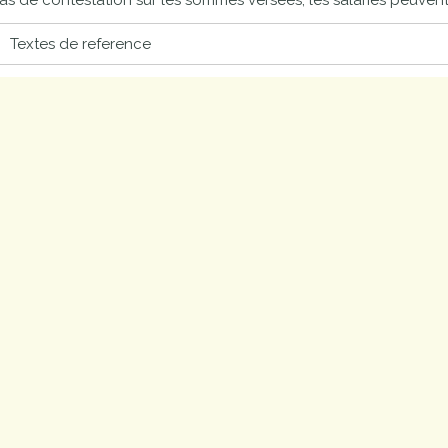
as de contestation sur les sommes versées, les salariés peuvent
proches de
publics
Textes de reference
Cour et
Buis
Établissements
Visiter,
scolaires
découvrir
privés
et
s'amuser