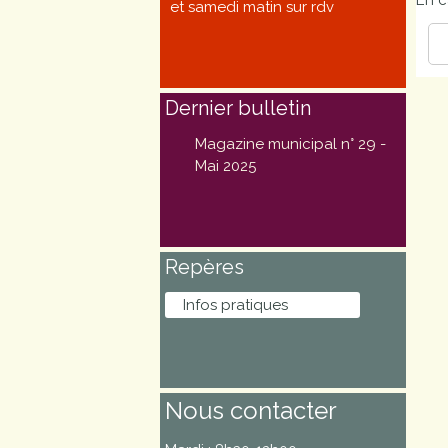
En c
et samedi matin sur rdv
Marchés
publics
Dernier bulletin
Réglementation
Magazine municipal n° 29 -
Démarches
Mai 2025
administratives
Entre Bièvre et
Repères
Rhône
Infos pratiques
Médiathèque
municipale ABC
Nous contacter