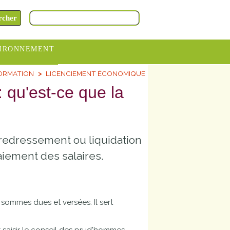
IRONNEMENT
FORMATION
LICENCIEMENT ÉCONOMIQUE
oraires
 : qu'est-ce que la
hèteries
devance
itative
 redressement ou liquidation
ITCOM
paiement des salaires.
 sommes dues et versées. Il sert