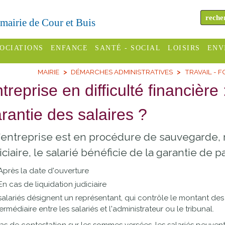
a mairie de Cour et Buis
OCIATIONS
ENFANCE
SANTÉ - SOCIAL
LOISIRS
ENV
MAIRIE
DÉMARCHES ADMINISTRATIVES
TRAVAIL - 
omité des
Assistantes
Centres
H
Campings
treprise en difficulté financière
es
maternelles
sociaux
Déc
Offices
rantie des salaires ?
C Varèze
Relais
ADMR
Re
de
assistante
inc
ou des
CCAS
l'entreprise est en procédure de sauvegarde,
tourisme
maternelle
les
S
iciaire, le salarié bénéficie de la garantie de 
Conseil
Cinémas
Pôle petite
Après la date d'ouverture
émarches
Départemental
enfance
Piscines
En cas de liquidation judiciaire
inistratives
Le SSIAD
salariés désignent un représentant, qui contrôle le montant des
Sélection
termédiaire entre les salariés et l'administrateur ou le tribunal.
des Trois
Etablissements
d'activité
Rivières
scolaires