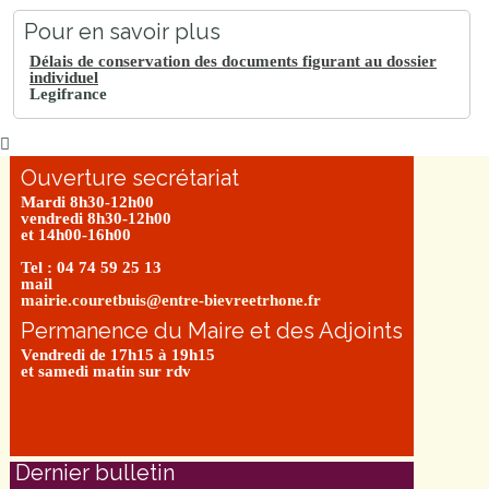
Pour en savoir plus
Délais de conservation des documents figurant au dossier
individuel
Legifrance
Ouverture secrétariat
Mardi 8h30-12h00
vendredi 8h30-12h00
et 14h00-16h00
Tel : 04 74 59 25 13
mail
mairie.couretbuis@entre-bievreetrhone.fr
Permanence du Maire et des Adjoints
Vendredi de 17h15 à 19h15
et samedi matin sur rdv
Dernier bulletin